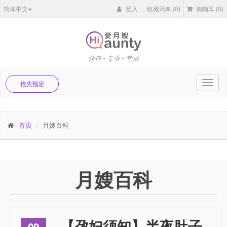
简体中文
登入
收藏清单
(0)
购物车
(0)
信任 • 专业 • 幸福
Toggl
抢先预定
navig
首页
月嫂百科
月嫂百科
【孕妇须知】半夜肚子
09