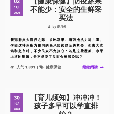
【健康保健】防疫蔬果
02
不能少：安全的生鲜采
11月
2020
买法
by 爱月嫂
新冠肺炎大流行之际，多吃蔬果、增强抵抗力对儿童、
孕妇这种免疫力较弱的高风险族群至关紧要，但去大卖
场和超市时，不少民众不免担心：若是这些蔬菜、水果
上沾附细菌，是不是吃了反而会被感染呢？
人气 1,891 |
健康保健
继续阅读
【育儿须知】冲冲冲！
30
孩子多早可以学直排
10月
2020