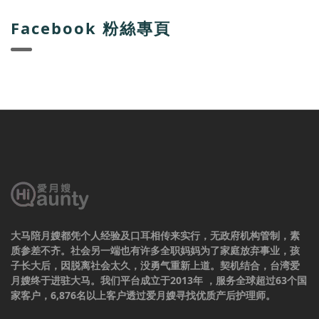
Facebook 粉絲專頁
大马陪月嫂都凭个人经验及口耳相传来实行，无政府机构管制，素
质参差不齐。社会另一端也有许多全职妈妈为了家庭放弃事业，孩
子长大后，因脱离社会太久，没勇气重新上道。契机结合，台湾爱
月嫂终于进驻大马。我们平台成立于2013年 ，服务全球超过63个国
家客户，6,876名以上客户透过爱月嫂寻找优质产后护理师。