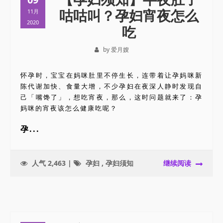
咕咕叫？孕妇宵夜怎么
11月
2020
吃
by 爱月嫂
怀孕时，宝宝在妈咪肚里不停生长，连带着让孕妈咪新
陈代谢加快、食量大增，不少孕妇在夜深人静时发现自
己「嘴馋了」，想吃宵夜，那么，这时问题就来了：孕
妈咪的宵夜该怎么健康吃呢？
孕...
人气 2,463 |
孕妇
,
孕妇须知
继续阅读