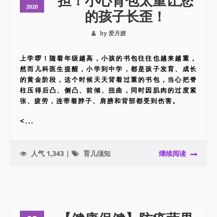
担！小心背包太重让您
2020
的孩子长歪！
by 爱月嫂
上学啰！随着年级越高，小孩的书包往往也越来越重，
然而儿科医生提醒，小学到中学，都是孩子发育、成长
的黄金阶段，这个时候天天背着过重的书包，当心把脊
柱压得后凸、侧凸、前倾、扭曲，同时因肌肉的过度紧
张、疲劳，连带着脖子、肩膀和背部都受到伤害。
<...
人气 1,343 |
育儿须知
继续阅读