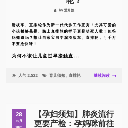
轮？
by 爱月嫂
滑板车、直排轮作为新一代代步工作正夯！尤其可爱的
小孩摇摇晃晃、踏上直排轮的样子更是萌死人啦！但爸
妈知道吗？想让自家宝贝学溜滑板车、直排轮，可千万
不要抢快呀！
为何不该让儿童过早接触直...
人气 2,522 |
育儿须知
,
直排轮
继续阅读
【孕妇须知】肺炎流行
28
更要产检：孕妈咪前往
10月
2020