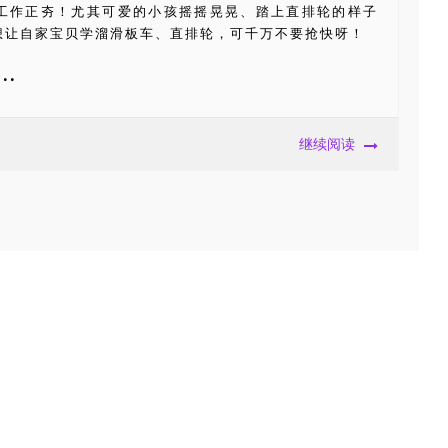
工作正夯！尤其可爱的小孩摇摇晃晃、踏上直排轮的样子
想让自家宝贝学溜滑板车、直排轮，可千万不要抢快呀！
..
继续阅读