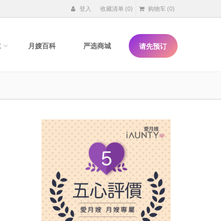
登入
收藏清单
(0)
购物车
(0)
院
月嫂百科
严选商城
请先预订