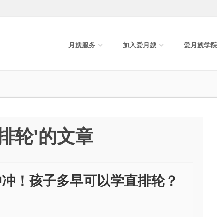
月嫂服务
加入爱月嫂
爱月嫂学
排轮'的文章
冲冲！孩子多早可以学直排轮？