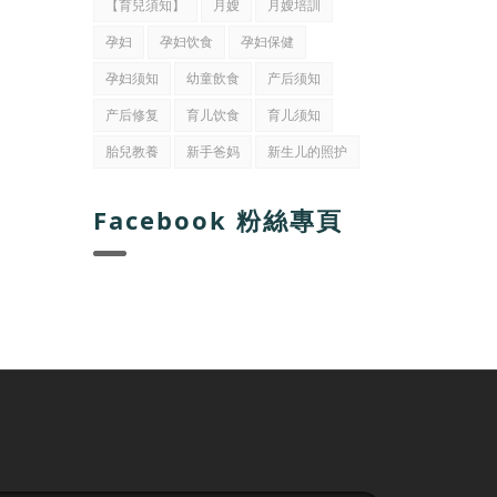
【育兒須知】
月嫂
月嫂培訓
孕妇
孕妇饮食
孕妇保健
孕妇须知
幼童飲食
产后须知
产后修复
育儿饮食
育儿须知
胎兒教養
新手爸妈
新生儿的照护
Facebook 粉絲專頁