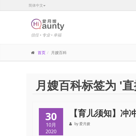
简体中文
信任 • 专业 • 幸福
首页
月嫂百科
月嫂百科标签为 '直
【育儿须知】冲
30
by 爱月嫂
10月
2020