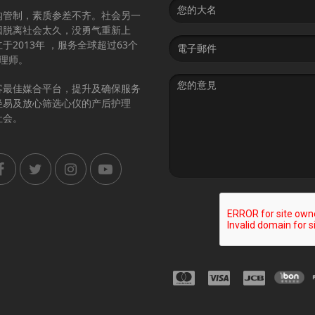
Name
构管制，素质参差不齐。社会另一
因脱离社会太久，没勇气重新上
Email
2013年 ，服务全球超过63个
address
护理师。
Message
客最佳媒合平台，提升及确保服务
轻易及放心筛选心仪的产后护理
社会。