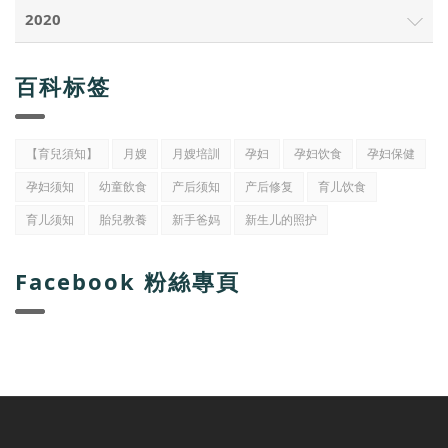
2020
百科标签
【育兒須知】
月嫂
月嫂培訓
孕妇
孕妇饮食
孕妇保健
孕妇须知
幼童飲食
产后须知
产后修复
育儿饮食
育儿须知
胎兒教養
新手爸妈
新生儿的照护
Facebook 粉絲專頁