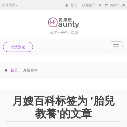
简体中文
登入
收藏清单
(0)
购物车
(0)
信任 • 专业 • 幸福
Toggl
抢先预定
navig
首页
月嫂百科
月嫂百科标签为 '胎兒
教養'的文章