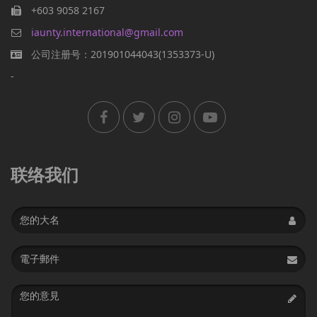
+603 9058 2167
iaunty.international@gmail.com
公司注册号：201901044043(1353373-U)
-
联络我们
Name
Email
address
Message