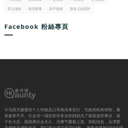
育儿须知
胎兒教養
新手爸妈
新生儿的照护
Facebook 粉絲專頁
大马陪月嫂都凭个人经验及口耳相传来实行，无政府机构管制，素
质参差不齐。社会另一端也有许多全职妈妈为了家庭放弃事业，孩
子长大后，因脱离社会太久，没勇气重新上道。契机结合，台湾爱
月嫂终于进驻大马。我们平台成立于2013年 ，服务全球超过63个国