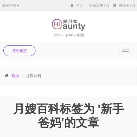
简体中文
登入
收藏清单
(0)
购物车
(0)
信任 • 专业 • 幸福
Toggl
抢先预定
navig
首页
月嫂百科
月嫂百科标签为 '新手
爸妈'的文章