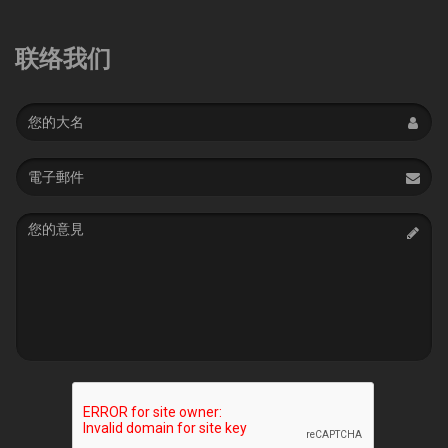
联络我们
Name
Email
address
Message