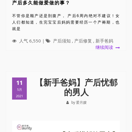
产后多久能做爱做的事？
不管你是顺产还是剖腹产， 产后6周内绝对不建议！女
人们都知道，生完宝宝后妈妈需要经历一个产褥期，也
就是
人气 6,550 |
产后须知
,
产后修复
,
新手爸妈
继续阅读
【新手爸妈】产后忧郁
11
的男人
5月
2021
by 爱月嫂