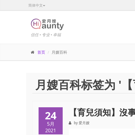
简体中文
信任 • 专业 • 幸福
首页
月嫂百科
月嫂百科标签为 '
【育兒須知】沒
24
by 爱月嫂
5月
2021