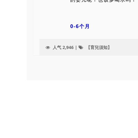
0-6
个月
人气 2,946 |
【育兒須知】