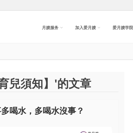
月嫂服务
加入爱月嫂
爱月嫂学
【育兒須知】'的文章
事多喝水，多喝水沒事？