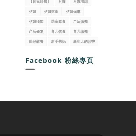
【育兒須知】
月嫂
月嫂培訓
孕妇
孕妇饮食
孕妇保健
孕妇须知
幼童飲食
产后须知
产后修复
育儿饮食
育儿须知
胎兒教養
新手爸妈
新生儿的照护
Facebook 粉絲專頁