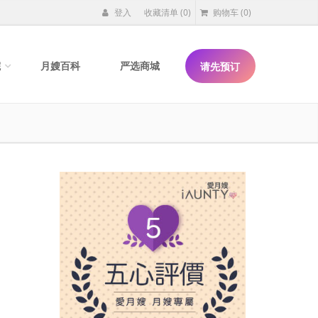
登入
收藏清单
(0)
购物车
(0)
院
月嫂百科
严选商城
请先预订