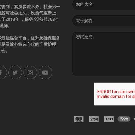
Name
构管制，素质参差不齐。社会另一
因脱离社会太久，没勇气重新上
Email
2013年 ，服务全球超过63个
address
护理师。
Message
客最佳媒合平台，提升及确保服务
轻易及放心筛选心仪的产后护理
社会。