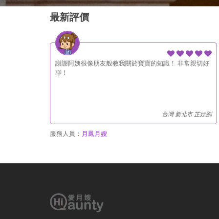
最新評價
謝謝阿姨很像朋友般教我關於寶寶的知識！ 非常親切好
聊！
台灣 新北市 芷妘劉
服務人員：
月鳳月嫂