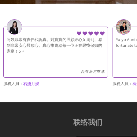
阿姨非常有責任和認真。對寶寶的照顧細心又周到。感
Yo-yo Aunti
到非常安心與放心。真心推薦給每一位正在尋找保姆的
fortunate t
家庭！5 ⭐
台灣 新北市 李
服務人員：
右婕月嫂
服務人員：
宥
联络我们