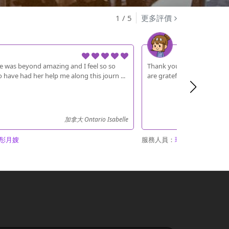
1
/
5
更多評價
e was beyond amazing and I feel so so
Thank you for looking afte
o have had her help me along this journ ...
are grateful they were in s
加拿大 Ontario Isabelle
彤月嫂
服務人員：
珍妮月嫂