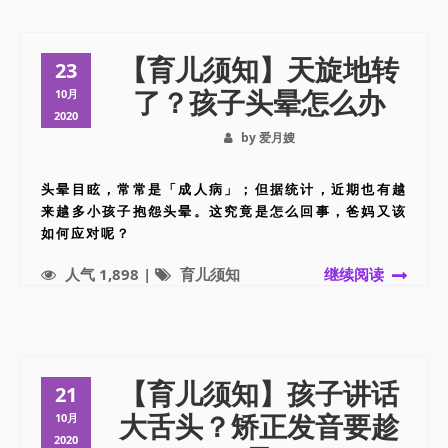
【育儿须知】天旋地转
23
了？孩子头晕怎么办
10月
2020
by 爱月嫂
头晕目眩，常常是「成人病」；但据统计，近期也有越
来越多小孩子抱怨头晕。这究竟是怎么回事，爸妈又该
如何应对呢？
人气 1,898 |
育儿须知
继续阅读
【育儿须知】孩子讲话
21
大舌头？矫正发音要趁
10月
2020