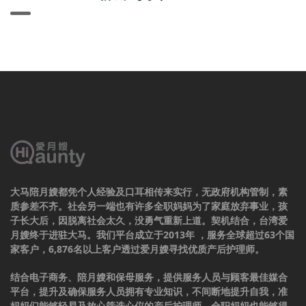
大马陪月嫂都凭个人经验及口耳相传来实行，无政府机构管制，素
质参差不齐。社会另一端也有许多全职妈妈为了家庭放弃事业，孩
子长大后，因脱离社会太久，没勇气重新上道。契机结合，台湾爱
月嫂终于进驻大马。我们平台成立于2013年 ，服务全球超过63个国
家客户，6,876名以上客户透过爱月嫂寻找优质产后护理师。
结合电子商务、陪月嫂和保母服务，提供服务人员与顾客最佳媒合
平台，提升及确保服务人员拥有专业知识，不间断地提升自我，准
妈妈们能够轻易及放心筛选心仪的产后护理师，全职妈妈也能够得