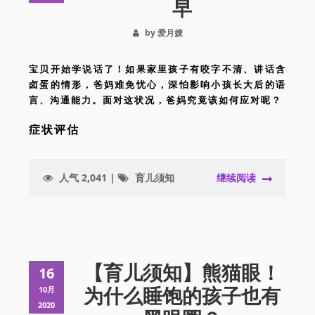
早
by 爱月嫂
宝贝开始学说话了！如果家里孩子有咬字不清、讲话含
卤蛋的情形，爸妈难免忧心，深怕影响小孩长大后的语
言、沟通能力。面对这状况，爸妈究竟该如何应对呢？
症状评估
人气 2,041 |
育儿须知
继续阅读
【育儿须知】熊猫眼！
16
为什么睡饱的孩子也有
10月
2020