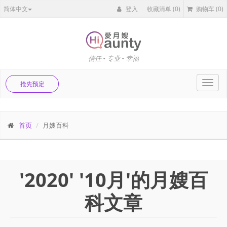
简体中文
登入
收藏清单
(0)
购物车
(0)
信任 • 专业 • 幸福
Toggl
抢先预定
navig
首页
月嫂百科
'2020' '10月'的月嫂百
科文章