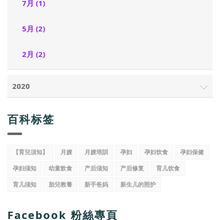
7月 (1)
5月 (2)
2月 (2)
2020
百科标签
【育兒須知】
月嫂
月嫂培訓
孕妇
孕妇饮食
孕妇保健
孕妇须知
幼童飲食
产后须知
产后修复
育儿饮食
育儿须知
胎兒教養
新手爸妈
新生儿的照护
Facebook 粉絲專頁