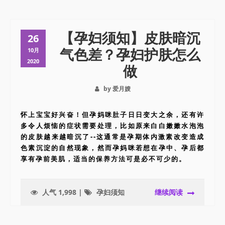
【孕妇须知】皮肤暗沉
26
气色差？孕妇护肤怎么
10月
2020
做
by 爱月嫂
怀上宝宝好兴奋！但孕妈咪肚子日日变大之余，还有许
多令人烦恼的症状需要处理，比如原来白白嫩嫩水泡泡
的皮肤越来越暗沉了--这通常是孕期体内激素改变造成
色素沉淀的自然现象，然而孕妈咪若想在孕中、孕后都
享有孕前美肌，适当的保养方法可是必不可少的。
人气 1,998 |
孕妇须知
继续阅读