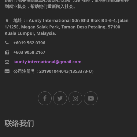
到就业机会，帮助她们重新踏入社会。
地址：i Aunty International Sdn Bhd Blok B 5-6-4, Jalan
1/125E, Megan Salak Park, Taman Desa Petaling, 57100
Kuala Lumpur, Malaysia.
+6019 562 0396
+603 9058 2167
iaunty.international@gmail.com
公司注册号：201901044043(1353373-U)
-
联络我们