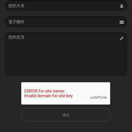
Name
Email
address
Message
送出