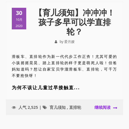
【育儿须知】冲冲冲！
30
孩子多早可以学直排
10月
2020
轮？
by 爱月嫂
滑板车、直排轮作为新一代代步工作正夯！尤其可爱的
小孩摇摇晃晃、踏上直排轮的样子更是萌死人啦！但爸
妈知道吗？想让自家宝贝学溜滑板车、直排轮，可千万
不要抢快呀！
为何不该让儿童过早接触直...
人气 2,525 |
育儿须知
,
直排轮
继续阅读