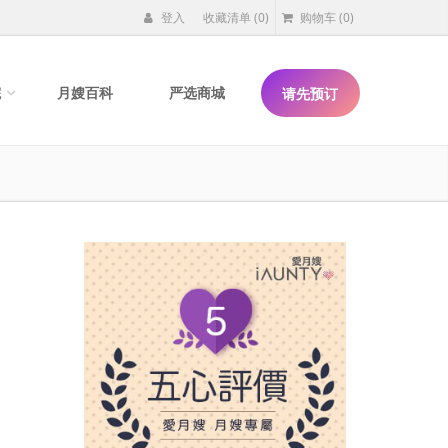
登入
收藏清单
(0)
购物车
(0)
院
月嫂百科
严选商城
请先预订