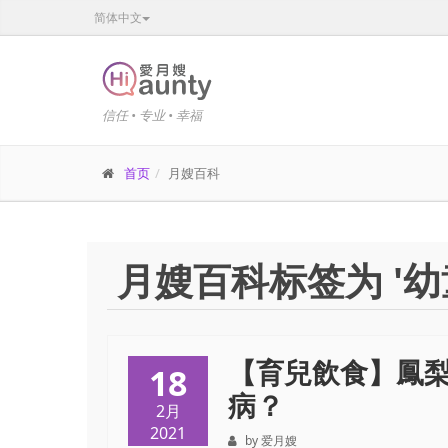
简体中文
信任 • 专业 • 幸福
首页
月嫂百科
月嫂百科标签为 '幼
【育兒飲食】鳳
18
病？
2月
2021
by 爱月嫂