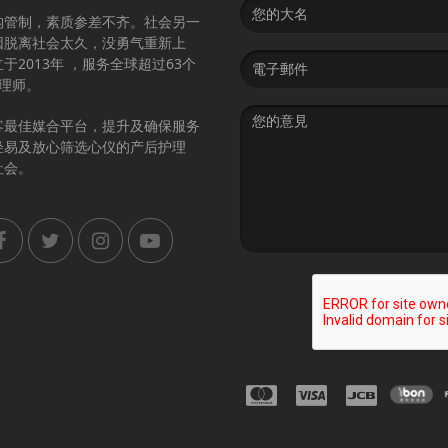
Name
构管制，素质参差不齐。社会另一
因脱离社会太久，没勇气重新上
Email
2013年 ，服务全球超过63个
address
护理师。
Message
客最佳媒合平台，提升及确保服务
轻易及放心筛选心仪的产后护理
社会。