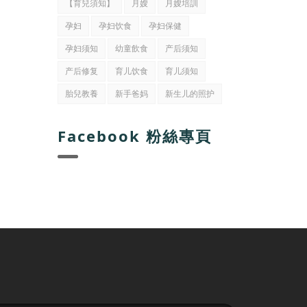
【育兒須知】
月嫂
月嫂培訓
孕妇
孕妇饮食
孕妇保健
孕妇须知
幼童飲食
产后须知
产后修复
育儿饮食
育儿须知
胎兒教養
新手爸妈
新生儿的照护
Facebook 粉絲專頁