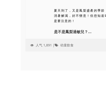
夏天到了，又是鳳梨盛產的季節
消暑解渴，好不愜意！但您知道
是要注意的！
是不是鳳梨過敏兒？...
人气 1,891 |
幼童飲食