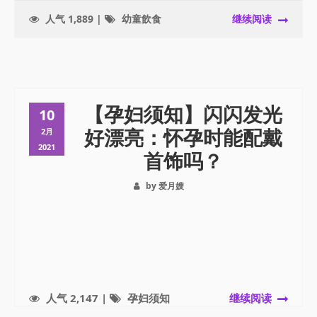
人气 1,889 |
幼童飲食
继续阅读
【孕妇须知】闪闪发光
10
好漂亮：怀孕时能配戴
2月
2021
首饰吗？
by 爱月嫂
人气 2,147 |
孕妇须知
继续阅读