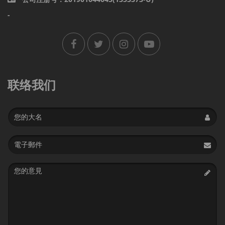
-
联络我们
Name
Email
address
Message