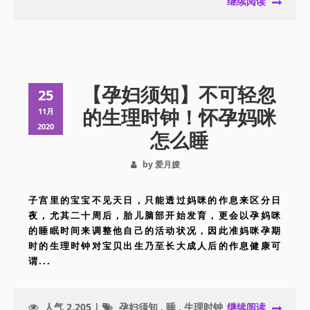
继续阅读
【孕妇须知】不可轻忽
25
的生理时钟！怀孕妈咪
11月
2020
怎么睡
by 爱月嫂
子宫里的宝宝不见天日，只能透过妈咪的作息来区分日
夜，尤其二十周后，胎儿脑部开始发育，更会以孕妈咪
的睡眠时间来调整他自己的活动状况，因此准妈咪孕期
时的生理时钟对宝贝出生乃至长大成人后的作息健康可
谓...
人气 2,205 |
孕妇须知
,
睡
,
生理时钟
继续阅读