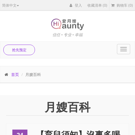
简体中文
登入
收藏清单
(0)
购物车
(0)
信任 • 专业 • 幸福
Toggl
抢先预定
navig
首页
月嫂百科
月嫂百科
【育兒須知】沒事多喝
24