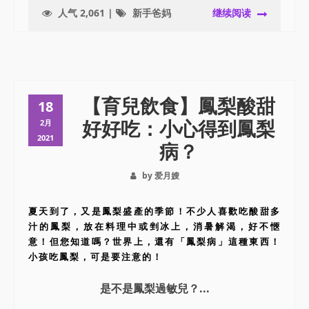
人气 2,061 |
新手爸妈
继续阅读
【育兒飲食】鳳梨酸甜
18
好好吃：小心得到鳳梨
2月
2021
病？
by 爱月嫂
夏天到了，又是鳳梨盛產的季節！不少人喜歡吃酸甜多
汁的鳳梨，放在料理中或剉冰上，消暑解渴，好不愜
意！但您知道嗎？世界上，還有「鳳梨病」這種東西！
小孩吃鳳梨，可是要注意的！
是不是鳳梨過敏兒？...