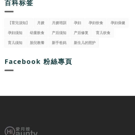
百科标签
【育兒須知】
月嫂
月嫂培訓
孕妇
孕妇饮食
孕妇保健
孕妇须知
幼童飲食
产后须知
产后修复
育儿饮食
育儿须知
胎兒教養
新手爸妈
新生儿的照护
Facebook 粉絲專頁