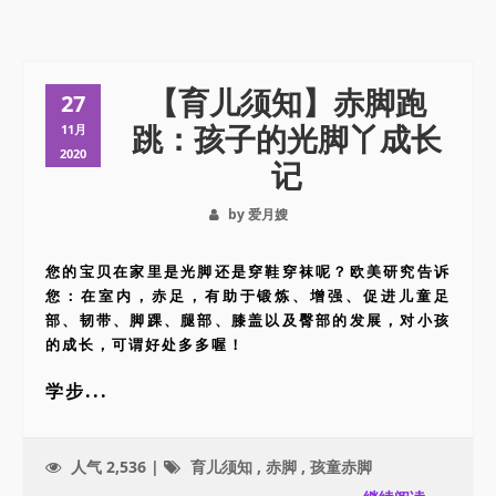
【育儿须知】赤脚跑
27
跳：孩子的光脚丫成长
11月
2020
记
by 爱月嫂
您的宝贝在家里是光脚还是穿鞋穿袜呢？欧美研究告诉
您：在室内，赤足，有助于锻炼、增强、促进儿童足
部、韧带、脚踝、腿部、膝盖以及臀部的发展，对小孩
的成长，可谓好处多多喔！
学步...
人气 2,536 |
育儿须知
,
赤脚
,
孩童赤脚