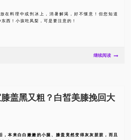
，放在料理中或剉冰上，消暑解渴，好不惬意！但您知道
种东西！小孩吃凤梨，可是要注意的！
继续阅读
宝膝盖黑又粗？白皙美膝挽回大
后，本来白白嫩嫩的小腿、膝盖竟然变得灰灰脏脏，而且