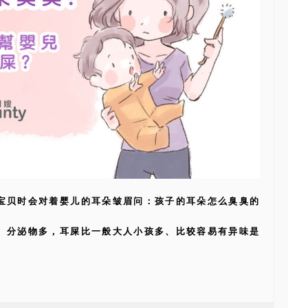
宝贝时会对着婴儿的耳朵皱眉问：孩子的耳朵怎么臭臭的
？
、分泌物多，耳屎比一般大人小孩多、比较容易有异味是