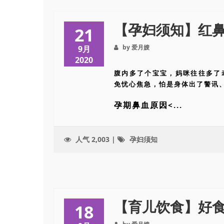
【孕妇须知】红
21
by 爱月嫂
9月
2020
腹内多了个宝宝，妈咪往往多了
免忧心焦急，怕是身体出了警讯
孕期鼻血原因
<...
人气 2,003 |
孕妇须知
【育儿饮食】好
18