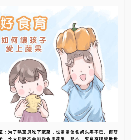
征；为了哄宝贝吃下蔬菜，也常常使爸妈头疼不已。而研
子，长大后较不会排斥食用蔬果。那么，究竟有哪些撇步