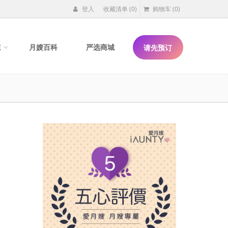
登入
收藏清单
(0)
购物车
(0)
院
月嫂百科
严选商城
请先预订