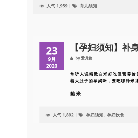
人气 1,959 |
育儿须知
【孕妇须知】补
23
by 爱月嫂
9月
2020
常听人说精致白米好吃但营养价
着大肚子的孕妈咪，要吃哪种米
糙米
人气 1,892 |
孕妇须知
,
孕妇饮食