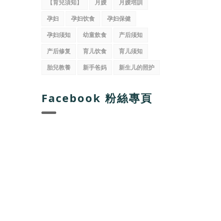
【育兒須知】
月嫂
月嫂培訓
孕妇
孕妇饮食
孕妇保健
孕妇须知
幼童飲食
产后须知
产后修复
育儿饮食
育儿须知
胎兒教養
新手爸妈
新生儿的照护
Facebook 粉絲專頁