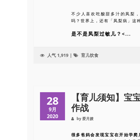
不少人喜欢吃酸甜多汁的凤梨
吗？世界上，还有「凤梨病」这
是不是凤梨过敏儿？
<...
人气 1,919 |
育儿饮食
【育儿须知】宝
28
作战
9月
2020
by 爱月嫂
很多爸妈会发现宝宝在开始学爬