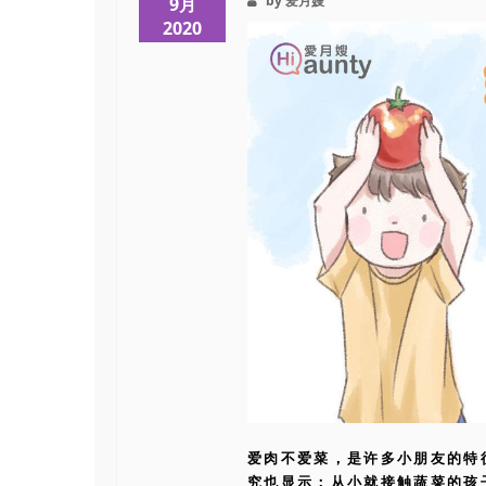
by 爱月嫂
9月
2020
爱肉不爱菜，是许多小朋友的特
究也显示：从小就接触蔬菜的孩