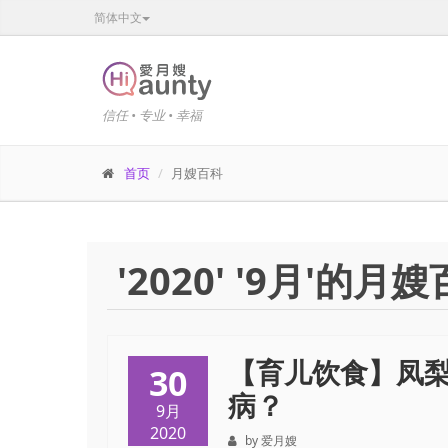
简体中文
信任 • 专业 • 幸福
首页
月嫂百科
'2020' '9月'的
【育儿饮食】凤
30
病？
9月
2020
by 爱月嫂