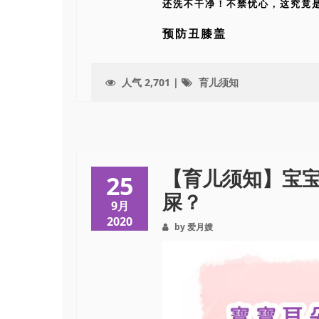
还洗不干净！不禁忧心，这究竟
预防丑膝盖
人气 2,701 |
育儿须知
【育儿须知】宝
25
屎？
9月
2020
by 爱月嫂