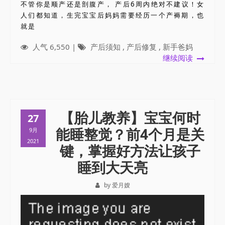
不管你是顺产还是剖腹产， 产后6周内绝对不建议！女
人们都知道，生完宝宝后妈妈需要经历一个产褥期，也
就是
人气 6,550 |
产后须知
,
产后修复
,
新手爸妈
继续阅读
【胎儿教养】宝宝何时
27
能睡整觉？前4个月是关
9月
2021
键，掌握好方法让孩子
睡到大天亮
by 爱月嫂