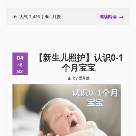
人气 2,423 |
月嫂
继续阅读
【新生儿照护】认识0-1
04
个月宝宝
8月
2021
by 爱月嫂