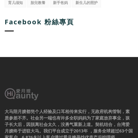
育儿须知
胎兒教養
新手爸妈
新生儿的照护
Facebook 粉絲專頁
大马陪月嫂都凭个人经验及口耳相传来实行，无政府机构管制，素
质参差不齐。社会另一端也有许多全职妈妈为了家庭放弃事业，孩
子长大后，因脱离社会太久，没勇气重新上道。契机结合，台湾爱
月嫂终于进驻大马。我们平台成立于2013年 ，服务全球超过63个国
家客户，6,876名以上客户透过爱月嫂寻找优质产后护理师。