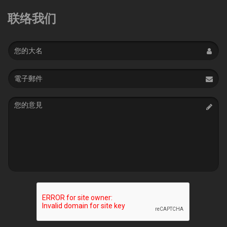
联络我们
Name
Email
address
Message