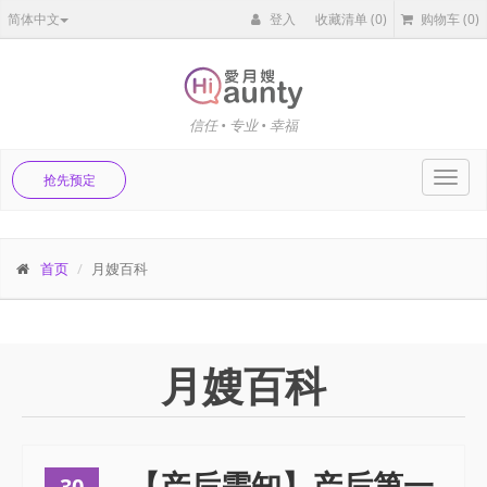
简体中文
登入
收藏清单
(0)
购物车
(0)
信任 • 专业 • 幸福
Toggl
抢先预定
navig
首页
月嫂百科
月嫂百科
【产后需知】产后第一
30