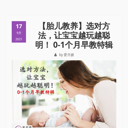
【胎儿教养】选对方
17
法，让宝宝越玩越聪
9月
2021
明！ 0-1个月早教特辑
by 爱月嫂