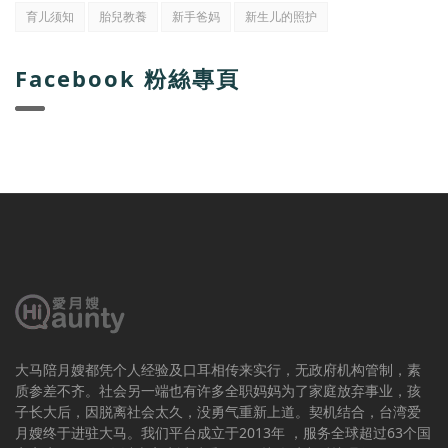
育儿须知
胎兒教養
新手爸妈
新生儿的照护
Facebook 粉絲專頁
大马陪月嫂都凭个人经验及口耳相传来实行，无政府机构管制，素
质参差不齐。社会另一端也有许多全职妈妈为了家庭放弃事业，孩
子长大后，因脱离社会太久，没勇气重新上道。契机结合，台湾爱
月嫂终于进驻大马。我们平台成立于2013年 ，服务全球超过63个国