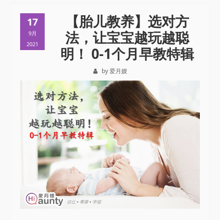
【胎儿教养】选对方
17
法，让宝宝越玩越聪
9月
2021
明！ 0-1个月早教特辑
by 爱月嫂