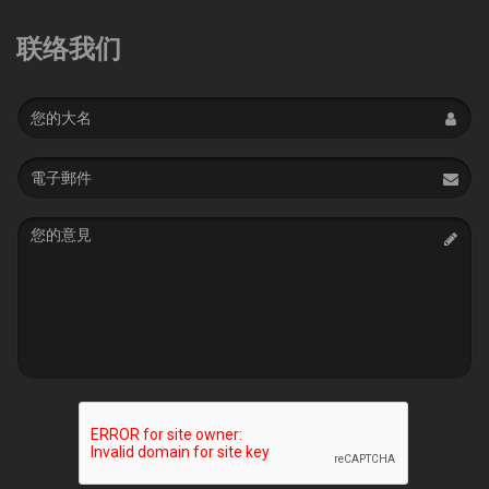
联络我们
Name
Email
address
Message