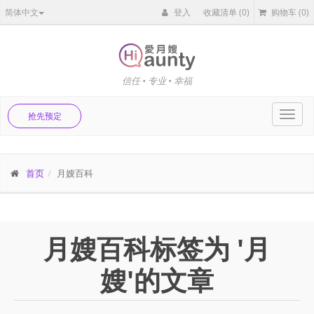
简体中文
登入
收藏清单
(0)
购物车
(0)
信任 • 专业 • 幸福
Toggl
抢先预定
navig
首页
月嫂百科
月嫂百科标签为 '月
嫂'的文章