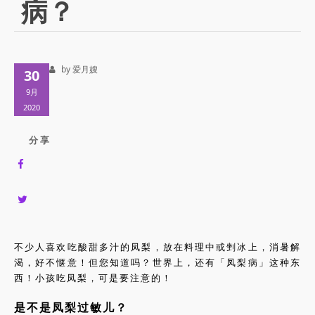
病？
by 爱月嫂
30
9月
2020
分 享
不少人喜欢吃酸甜多汁的凤梨，放在料理中或剉冰上，消暑解
渴，好不惬意！但您知道吗？世界上，还有「凤梨病」这种东
西！小孩吃凤梨，可是要注意的！
是不是凤梨过敏儿？