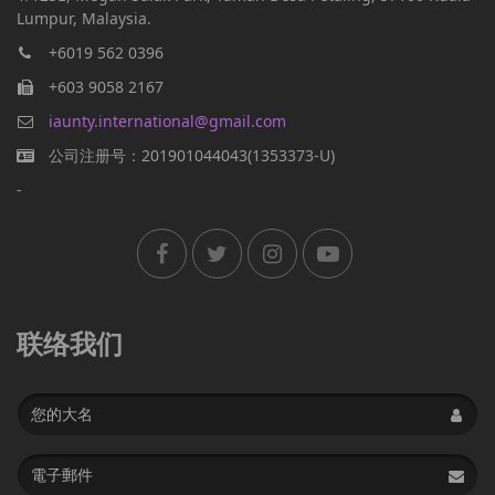
Lumpur, Malaysia.
+6019 562 0396
+603 9058 2167
iaunty.international@gmail.com
公司注册号：201901044043(1353373-U)
-
联络我们
Name
Email
address