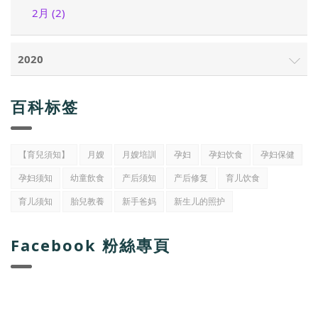
2月 (2)
2020
百科标签
【育兒須知】
月嫂
月嫂培訓
孕妇
孕妇饮食
孕妇保健
孕妇须知
幼童飲食
产后须知
产后修复
育儿饮食
育儿须知
胎兒教養
新手爸妈
新生儿的照护
Facebook 粉絲專頁