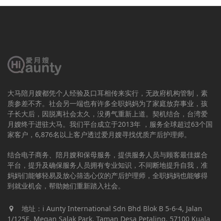
大马陪月嫂都凭个人经验及口耳相传来实行，无政府机构管制，素
质参差不齐。社会另一端也有许多全职妈妈为了家庭放弃事业，孩
子长大后，因脱离社会太久，没勇气重新上道。契机结合，台湾爱
月嫂终于进驻大马。我们平台成立于2013年 ，服务全球超过63个国
家客户，6,876名以上客户透过爱月嫂寻找优质产后护理师。
结合电子商务、陪月嫂和保母服务，提供服务人员与顾客最佳媒合
平台，提升及确保服务人员拥有专业知识，不间断地提升自我，准
妈妈们能够轻易及放心筛选心仪的产后护理师，全职妈妈也能够得
到就业机会，帮助她们重新踏入社会。
地址：i Aunty International Sdn Bhd Blok B 5-6-4, Jalan
1/125E, Megan Salak Park, Taman Desa Petaling, 57100 Kuala