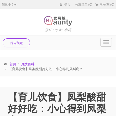
简体中文
登入
收藏清单
(0)
购物车
(0)
信任 • 专业 • 幸福
Toggl
抢先预定
navig
首页
月嫂百科
【育儿饮食】凤梨酸甜好好吃：小心得到凤梨病？
【育儿饮食】凤梨酸甜
好好吃：小心得到凤梨