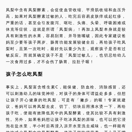
凤梨中含有凤梨酵素，会促使血管收缩、平滑肌收缩和血压升
高，如果对凤梨酵素过敏的人，吃完后容易皮肤痒或起红疹，
严重的话，甚至会引发腹泻、呕吐、头痛、头晕、呼吸困难或
休克等症状，这就是所谓「凤梨病」！再加上凤梨本身就是较
具有刺激性的水果，容易刮胃、并导致嘴破，因此专家建议爸
妈至少要等孩子两岁、肠胃功能发展较健全后，再给孩子吃凤
梨时，且第一次吃时，最好先以量少为主，观察孩子是否有过
敏反应。而就算确定孩子不是「凤梨过敏儿」，也切忌给幼儿
一次食用过多，才不会伤了肠胃、拉肚子喔！
孩子怎么吃凤梨
事实上，凤梨富含维生素C，能保健、防血栓、消除感冒，还
可以刺激幼儿的味觉神经，对孩子的身体可谓益处多多，但想
让孩子开心健康的吃凤梨，可是有「撇步」的喔！专家就建
议，爸妈可以将凤梨去皮、切丁、切块后用沸水烫一下，再给
孩子吃，便能有效降低其中的凤梨酵素，使其比较不具有刺激
性。另外，如果爸妈想让孩子吃冰凤梨的原味，也可以把它浸
泡在盐水里，半小时后再浸入凉开水里洗去咸味，也一样能有