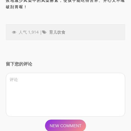
效地减少凤梨中的凤梨酵素，使孩子能吃得营养、开心又不嘴
破刮胃喔！
人气 1,914 |
育儿饮食
留下您的评论