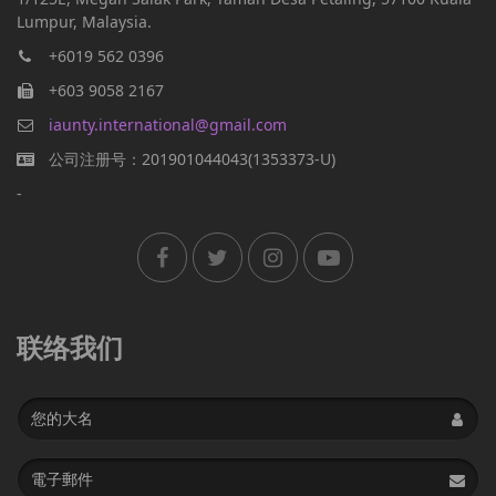
Lumpur, Malaysia.
+6019 562 0396
+603 9058 2167
iaunty.international@gmail.com
公司注册号：201901044043(1353373-U)
-
联络我们
Name
Email
address