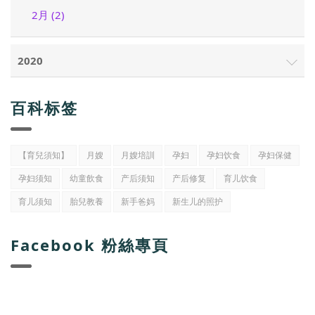
2月 (2)
2020
百科标签
【育兒須知】
月嫂
月嫂培訓
孕妇
孕妇饮食
孕妇保健
孕妇须知
幼童飲食
产后须知
产后修复
育儿饮食
育儿须知
胎兒教養
新手爸妈
新生儿的照护
Facebook 粉絲專頁