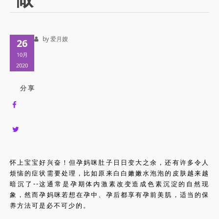
by 爱月嫂
26
10月
2020
分 享
怀上宝宝好兴奋！但孕妈咪肚子日日变大之余，还有许多令人
烦恼的症状需要处理，比如原来白白嫩嫩水泡泡的皮肤越来越
暗沉了--这通常是孕期体内激素改变造成色素沉淀的自然现
象，然而孕妈咪若想在孕中、孕后都享有孕前美肌，适当的保
养方法可是必不可少的。