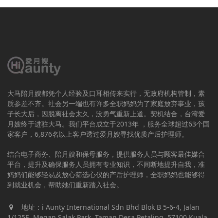
大马陪月嫂都凭个人经验及口耳相传来实行，无政府机构管制，素
质参差不齐。社会另一端也有许多全职妈妈为了家庭放弃事业，孩
子长大后，因脱离社会太久，没勇气重新上道。契机结合，台湾爱
月嫂终于进驻大马。我们平台成立于2013年 ，服务全球超过63个国
家客户，6,876名以上客户透过爱月嫂寻找优质产后护理师。
结合电子商务、陪月嫂和保母服务，提供服务人员与顾客最佳媒合
平台，提升及确保服务人员拥有专业知识，不间断地提升自我，准
妈妈们能够轻易及放心筛选心仪的产后护理师，全职妈妈也能够得
到就业机会，帮助她们重新踏入社会。
地址：i Aunty International Sdn Bhd Blok B 5-6-4, Jalan
1/125E, Megan Salak Park, Taman Desa Petaling, 57100 Kuala