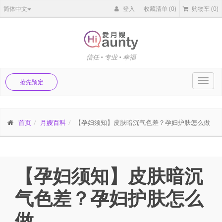
简体中文
登入
收藏清单
(0)
购物车
(0)
信任 • 专业 • 幸福
Toggl
抢先预定
navig
首页
月嫂百科
【孕妇须知】皮肤暗沉气色差？孕妇护肤怎么做
【孕妇须知】皮肤暗沉
气色差？孕妇护肤怎么
做