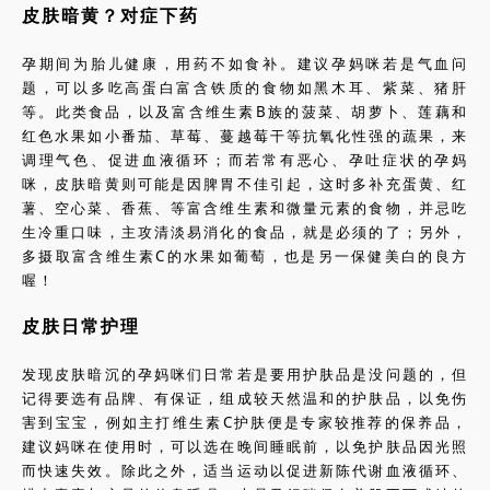
皮肤暗黄？对症下药
孕期间为胎儿健康，用药不如食补。建议孕妈咪若是气血问
题，可以多吃高蛋白富含铁质的食物如黑木耳、紫菜、猪肝
等。此类食品，以及富含维生素B族的菠菜、胡萝卜、莲藕和
红色水果如小番茄、草莓、蔓越莓干等抗氧化性强的蔬果，来
调理气色、促进血液循环；而若常有恶心、孕吐症状的孕妈
咪，皮肤暗黄则可能是因脾胃不佳引起，这时多补充蛋黄、红
薯、空心菜、香蕉、等富含维生素和微量元素的食物，并忌吃
生冷重口味，主攻清淡易消化的食品，就是必须的了；另外，
多摄取富含维生素C的水果如葡萄，也是另一保健美白的良方
喔！
皮肤日常护理
发现皮肤暗沉的孕妈咪们日常若是要用护肤品是没问题的，但
记得要选有品牌、有保证，组成较天然温和的护肤品，以免伤
害到宝宝，例如主打维生素C护肤便是专家较推荐的保养品，
建议妈咪在使用时，可以选在晚间睡眠前，以免护肤品因光照
而快速失效。除此之外，适当运动以促进新陈代谢血液循环、