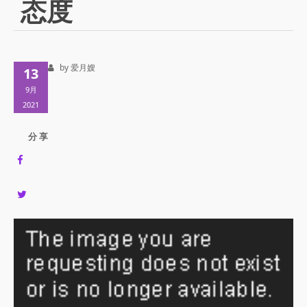
态度
by 爱月嫂
13
9月
2021
分 享