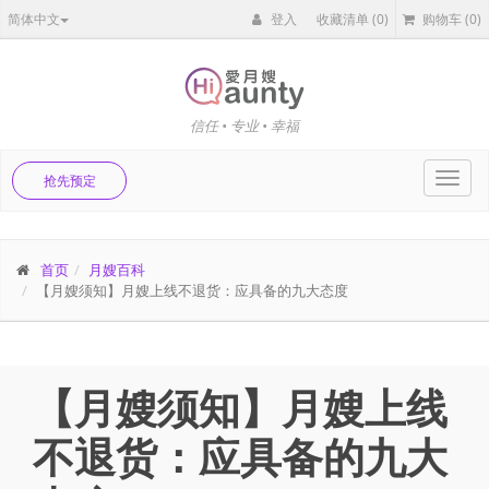
简体中文
登入
收藏清单
(0)
购物车
(0)
信任 • 专业 • 幸福
Toggl
抢先预定
navig
首页
月嫂百科
【月嫂须知】月嫂上线不退货：应具备的九大态度
【月嫂须知】月嫂上线
不退货：应具备的九大