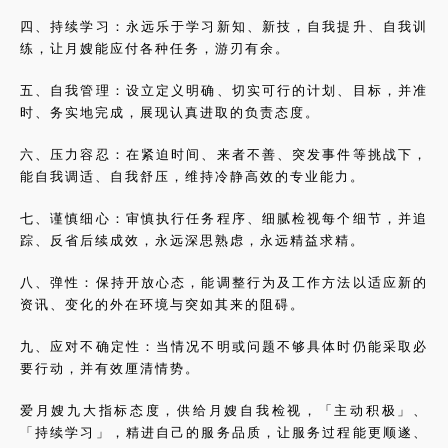
四、持续学习：永远乐于学习新知、新技，自我提升、自我训
练，让月嫂能应付各种任务，游刃有余。
五、自我管理：设立定义明确、切实可行的计划、目标，并准
时、务实地完成，展现认真进取的负责态度。
六、压力容忍：在紧迫时间、来者不善、突发事件等挑战下，
能自我调适、自我舒压，维持冷静高效的专业能力。
七、谨慎细心：审慎执行任务程序、细腻检视每个细节，并追
踪、反省后续成效，永远深思熟虑，永远精益求精。
八、弹性：保持开放心态，能调整行为及工作方法以适应新的
资讯、变化的外在环境与突如其来的阻碍。
九、应对不确定性：当情况不明或问题不够具体时仍能采取必
要行动，并有效厘清情势。
爱月嫂九大指标态度，供给月嫂自我检视，「主动积极」、
「持续学习」，精进自己的服务品质，让服务过程能更顺遂、