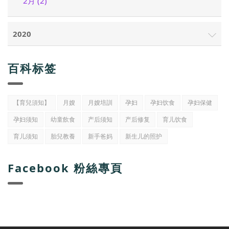
2月 (2)
2020
百科标签
【育兒須知】
月嫂
月嫂培訓
孕妇
孕妇饮食
孕妇保健
孕妇须知
幼童飲食
产后须知
产后修复
育儿饮食
育儿须知
胎兒教養
新手爸妈
新生儿的照护
Facebook 粉絲專頁