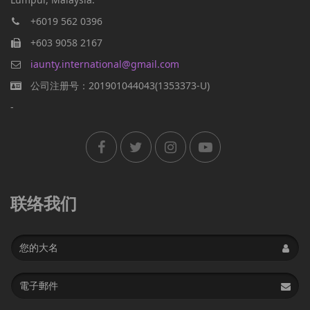
+6019 562 0396
+603 9058 2167
iaunty.international@gmail.com
公司注册号：201901044043(1353373-U)
-
联络我们
Name
Email
address