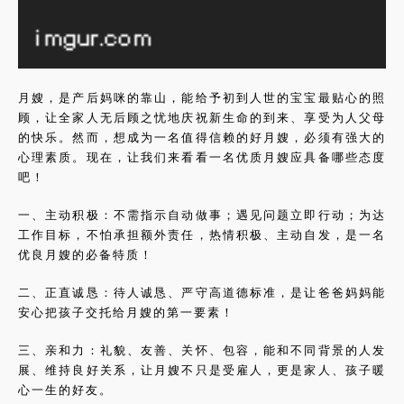
月嫂，是产后妈咪的靠山，能给予初到人世的宝宝最贴心的照
顾，让全家人无后顾之忧地庆祝新生命的到来、享受为人父母
的快乐。然而，想成为一名值得信赖的好月嫂，必须有强大的
心理素质。现在，让我们来看看一名优质月嫂应具备哪些态度
吧！
一、主动积极：不需指示自动做事；遇见问题立即行动；为达
工作目标，不怕承担额外责任，热情积极、主动自发，是一名
优良月嫂的必备特质！
二、正直诚恳：待人诚恳、严守高道德标准，是让爸爸妈妈能
安心把孩子交托给月嫂的第一要素！
三、亲和力：礼貌、友善、关怀、包容，能和不同背景的人发
展、维持良好关系，让月嫂不只是受雇人，更是家人、孩子暖
心一生的好友。