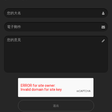
Name
Email
address
Message
送出