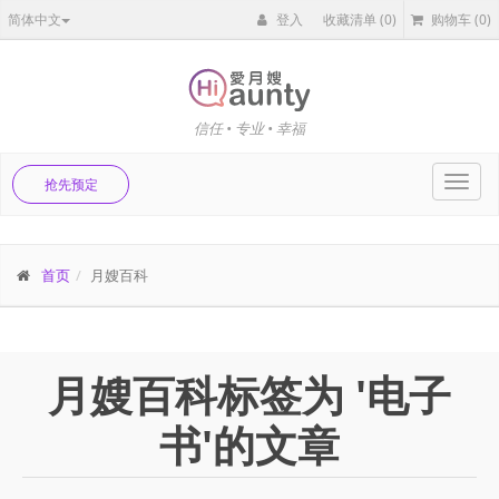
简体中文
登入
收藏清单
(0)
购物车
(0)
信任 • 专业 • 幸福
Toggl
抢先预定
navig
首页
月嫂百科
月嫂百科标签为 '电子
书'的文章