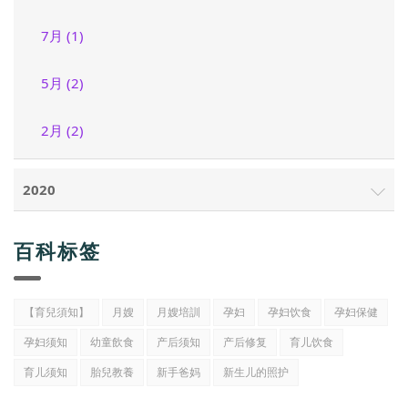
7月 (1)
5月 (2)
2月 (2)
2020
百科标签
【育兒須知】
月嫂
月嫂培訓
孕妇
孕妇饮食
孕妇保健
孕妇须知
幼童飲食
产后须知
产后修复
育儿饮食
育儿须知
胎兒教養
新手爸妈
新生儿的照护