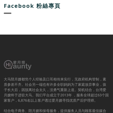
Facebook 粉絲專頁
大马陪月嫂都凭个人经验及口耳相传来实行，无政府机构管制，素
质参差不齐。社会另一端也有许多全职妈妈为了家庭放弃事业，孩
子长大后，因脱离社会太久，没勇气重新上道。契机结合，台湾爱
月嫂终于进驻大马。我们平台成立于2013年 ，服务全球超过63个国
家客户，6,876名以上客户透过爱月嫂寻找优质产后护理师。
结合电子商务、陪月嫂和保母服务，提供服务人员与顾客最佳媒合