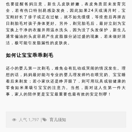
也要提醒爸妈注意，新生儿皮肤娇嫩，表皮角质层未发育完
全，若有伤口特别易感染发炎，因此如果24天或满月时，宝
宝刚好长了疹子或正在过敏，就不如先缓缓，等痊愈后再择吉
日剃胎毛对孩子身体更好。另外，剃完胎毛后，最好立刻为宝
宝换上干净的衣服并用温水洗头，因为没了头发保护，新生儿
通常偏油的头皮容易产生皮脂腺分泌过盛的现象，若未做好清
洁，极可能引发脂漏性的皮肤炎。
如何让宝宝乖乖剃毛
还小的婴儿第一次剃毛，难免会有乱动或哭闹的情况发生。理
想的话，妈妈最好能与专业的婴儿理发师约在喂完奶、宝宝睡
着后来剃发；若小家伙还是睁开眼了，则可用玩具或较健康的
零食如米果吸引宝宝的注意力。当然，面对这人生第一件大
事，家人的陪伴更是宝宝最重要也最有效的安定剂啰！
人气 1,797 |
育儿须知