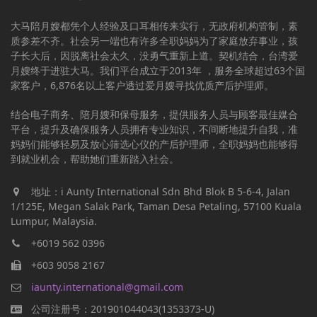
大马陪月嫂都凭个人经验及口耳相传来实行，无政府机构管制，素
质参差不齐。社会另一端也有许多全职妈妈为了家庭放弃事业，孩
子长大后，因脱离社会太久，没勇气重新上道。契机结合，台湾爱
月嫂终于进驻大马。我们平台成立于2013年 ，服务全球超过63个国
家客户，6,876名以上客户透过爱月嫂寻找优质产后护理师。
结合电子商务、陪月嫂和保母服务，提供服务人员与顾客最佳媒合
平台，提升及确保服务人员拥有专业知识，不间断地提升自我，准
妈妈们能够轻易及放心筛选心仪的产后护理师，全职妈妈也能够得
到就业机会，帮助她们重新踏入社会。
地址：i Aunty International Sdn Bhd Blok B 5-6-4, Jalan
1/125E, Megan Salak Park, Taman Desa Petaling, 57100 Kuala
Lumpur, Malaysia.
+6019 562 0396
+603 9058 2167
iaunty.international@gmail.com
公司注册号：201901044043(1353373-U)