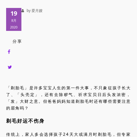
by 爱月嫂
19
8月
2020
分 享
「剃胎毛」是许多宝宝人生的第一件大事，不只象征孩子长大
了、「头壳定」，还有去除秽气、祈求宝贝日后头发浓密，
「发」大财之意。但爸爸妈妈知道剃胎毛时还有哪些需要注意
的眉角吗？
剃毛好运不伤身
传统上，家人多会选择孩子24天大或满月时剃胎毛，但专家