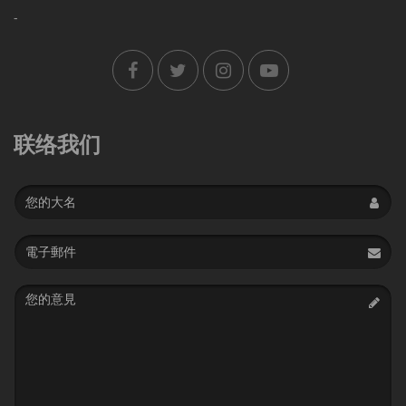
-
联络我们
Name
Email
address
Message