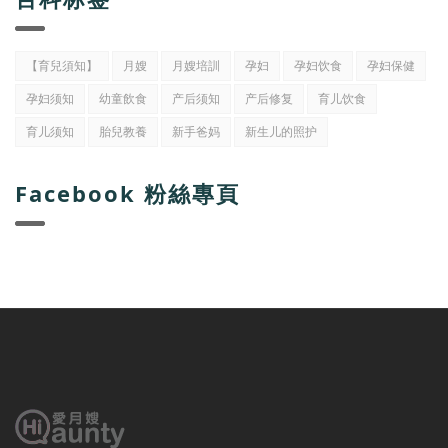
【育兒須知】
月嫂
月嫂培訓
孕妇
孕妇饮食
孕妇保健
孕妇须知
幼童飲食
产后须知
产后修复
育儿饮食
育儿须知
胎兒教養
新手爸妈
新生儿的照护
Facebook 粉絲專頁