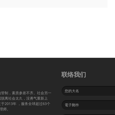
联络我们
Name
构管制，素质参差不齐。社会另一
因脱离社会太久，没勇气重新上
Email
2013年 ，服务全球超过63个
address
护理师。