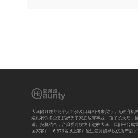
大马陪月嫂都凭个人经验及口耳相传来实行，无政府机
端也有许多全职妈妈为了家庭放弃事业，孩子长大后，
道。契机结合，台湾爱月嫂终于进驻大马。我们平台成立于
国家客户，6,876名以上客户透过爱月嫂寻找优质产后