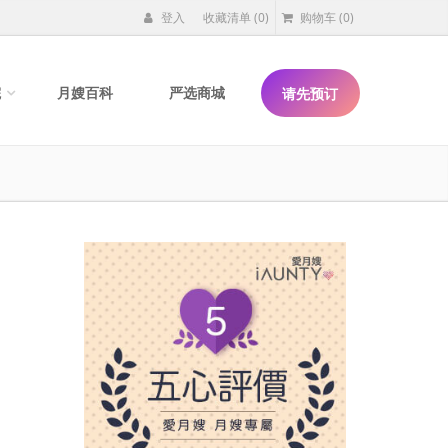
登入
收藏清单
(0)
购物车
(0)
院
月嫂百科
严选商城
请先预订