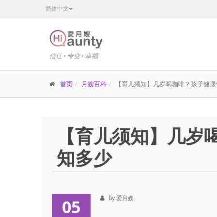
简体中文
信任 • 专业 • 幸福
首页
月嫂百科
【育儿须知】几岁喝咖啡？孩子健康
【育儿须知】几岁
知多少
by 爱月嫂
05