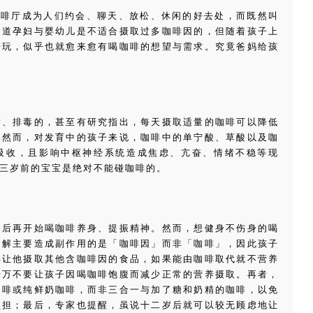
咖啡厅成为人们约会、聊天、放松、休闲的好去处，而既然叫
知道孕妇与婴幼儿是不适合摄取过多咖啡因的，但随着孩子上
去玩，似乎也就愈来愈有喝咖啡的想望与需求。究竟爸妈给孩
谢、排毒的，甚至有研究指出，每天摄取适量的咖啡可以降低
。然而，对发育中的孩子来说，咖啡中的单宁酸、草酸以及咖
吸收，且影响中枢神经系统造成焦虑、亢奋、情绪不稳等现
三岁前的宝宝是绝对不能碰咖啡的。
岁后再开始喝咖啡养身、提振精神。然而，想健身不伤身的喝
了解主要造成副作用的是「咖啡因」而非「咖啡」，因此孩子
再让他摄取其他含咖啡因的食品，如果能由咖啡取代就不营养
千万不要让孩子因喝咖啡饱腹而减少正常的营养摄取。再者，
咖啡或纯鲜奶咖啡，而非三合一与加了糖和奶精的咖啡，以免
负担；最后，专家也提醒，虽说十二岁后就可以较无顾虑地让