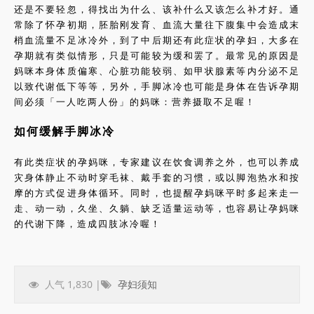
还是不要轻忽，得找出为什么、该补什么又该怎么补才好。通
常除了怀孕初期，胚胎刚发育、血流大量往下腹集中会造成末
梢血流量不足冰冷外，到了中后期还有此症状的孕妇，大多在
孕期就有类似情形，只是可能较为缓和罢了。最常见的原因是
妈咪本身体质偏寒、心脏功能较弱、如甲状腺素等内分泌不足
以致代谢低下等等，另外，手脚冰冷也可能是身体在告诉孕期
间必须「一人吃两人份」的妈咪：营养摄取不足喔！
如何缓解手脚冰冷
有此类症状的孕妈咪，专家建议在饮食调养之外，也可以养成
灾身体静止不动时穿毛袜、戴手套的习惯，或以脚泡热水和按
摩的方式促进身体循环。同时，也提醒孕妈咪平时多起来走一
走、动一动，久坐、久躺、缺乏适量运动等，也容易让孕妈咪
的代谢下降，造成四肢冰冷喔！
人气 1,830 |
孕妇须知