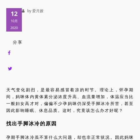
by 爱月嫂
12
10月
2020
分 享
天气变化剧烈，是最容易感冒着凉的时节。理论上，怀孕期
间，妈咪体内黄体素分泌浓度升高、血流量增加，体温应当比
一般妇女高才对，偏偏不少孕妈咪仍深受手脚冰冷所苦，甚至
因此影响睡眠、休息品质。这时，究竟该怎么办才好呢？
找出手脚冰冷的原因
孕期手脚冰冷虽不算什么大问题，却也非正常状况。因此妈咪