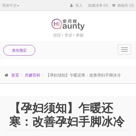
简体中文
登入
收藏清单
(0)
购物车
(0)
信任 • 专业 • 幸福
Toggl
抢先预定
navig
首页
月嫂百科
【孕妇须知】乍暖还寒：改善孕妇手脚冰冷
【孕妇须知】乍暖还
寒：改善孕妇手脚冰冷