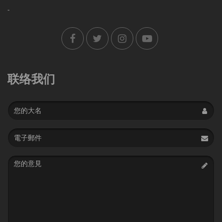
-
联络我们
Name
Email
address
Message