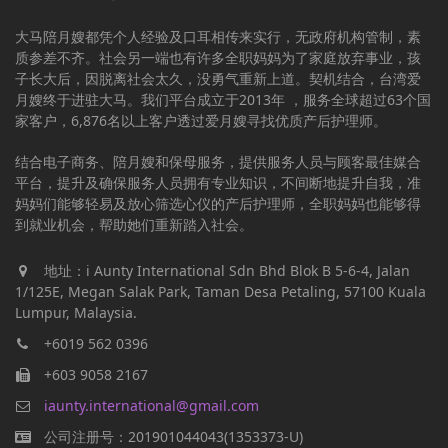
大马陪月嫂都凭个人经验及口耳相传来实行，无政府机构管制，素
质参差不齐。社会另一端也有许多全职妈妈为了家庭放弃事业，孩
子长大后，因脱离社会太久，没勇气重新上道。契机结合，台湾爱
月嫂终于进驻大马。我们平台成立于2013年 ，服务全球超过63个国
家客户，6,876名以上客户透过爱月嫂寻找优质产后护理师。
结合电子商务、陪月嫂和保母服务，提供服务人员与顾客最佳媒合
平台，提升及确保服务人员拥有专业知识，不间断地提升自我，准
妈妈们能够轻易及放心筛选心仪的产后护理师，全职妈妈也能够得
到就业机会，帮助她们重新踏入社会。
地址：i Aunty International Sdn Bhd Blok B 5-6-4, Jalan
1/125E, Megan Salak Park, Taman Desa Petaling, 57100 Kuala
Lumpur, Malaysia.
+6019 562 0396
+603 9058 2167
iaunty.international@gmail.com
公司注册号：201901044043(1353373-U)