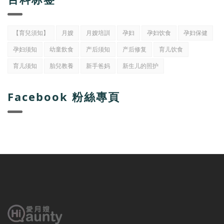
【育兒須知】
月嫂
月嫂培訓
孕妇
孕妇饮食
孕妇保健
孕妇须知
幼童飲食
产后须知
产后修复
育儿饮食
育儿须知
胎兒教養
新手爸妈
新生儿的照护
Facebook 粉絲專頁