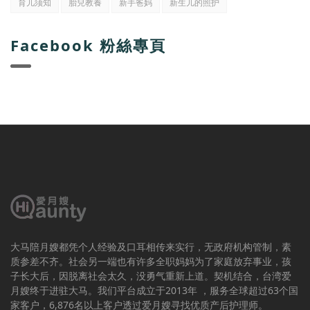
育儿须知
胎兒教養
新手爸妈
新生儿的照护
Facebook 粉絲專頁
大马陪月嫂都凭个人经验及口耳相传来实行，无政府机构管制，素
质参差不齐。社会另一端也有许多全职妈妈为了家庭放弃事业，孩
子长大后，因脱离社会太久，没勇气重新上道。契机结合，台湾爱
月嫂终于进驻大马。我们平台成立于2013年 ，服务全球超过63个国
家客户，6,876名以上客户透过爱月嫂寻找优质产后护理师。