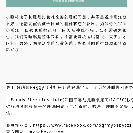
小睡相较于长睡是比较难改善的睡眠问题，并不是说小睡短就
不好，还需要配合孩子日间的精神状态跟反应。如果你的宝宝
小睡短，但夜晚睡得很好，白天精神也不错，也不需要太担
心。我们看睡眠是整体来看，不需要每段睡眠都很「完美」才
叫好。另外，偶尔短小睡也没关系，多数时间睡得好就很值得
喝采啰！
关于 好眠师Peggy（苏打粉）是好眠宝宝・宝贝的睡眠顾问创
（Family Sleep Institute)和国际婴幼儿睡眠顾问(IAC
你解决各阶段孩子的睡眠问题（包含夜醒、哄睡、睡眠不足等..
惯。
脸书粉丝页：https://www.facebook.com/pg/mybabyzzz
官方网站：mybabyzzz.com