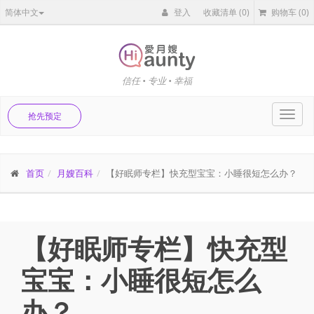
简体中文
登入
收藏清单
(0)
购物车
(0)
信任 • 专业 • 幸福
Toggl
抢先预定
navig
首页
月嫂百科
【好眠师专栏】快充型宝宝：小睡很短怎么办？
【好眠师专栏】快充型
宝宝：小睡很短怎么
办？