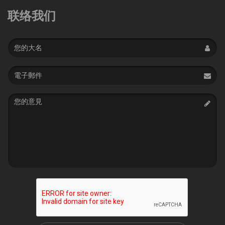
联络我们
Name
Email
address
Message