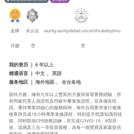
金牌
未认证
iaunty.auntydetail.uncertificatebytmu
月嫂
我的资历 ｜
6 年以上
精通语言 ｜
中文 、 英語
服务地区 ｜
海外地區 、 全台各地
韻伶月嫂，擁有九年以上豐富的月嫂與保母實務經驗，持
有丙級托育人員證照及丙級中餐葷食證照，並具備良民
證。秉持專業與細心的服務精神，每年自我要求進行健康
檢查與完成18小時專業進修課程，時刻提升照護知識與技
能，同時取得CPR急救訓練，并完成COVID-19、B型肝
炎、流感及三合一等疫苗接種，為每一個寶寶及家庭提供
最安全、健康的照顧環境。