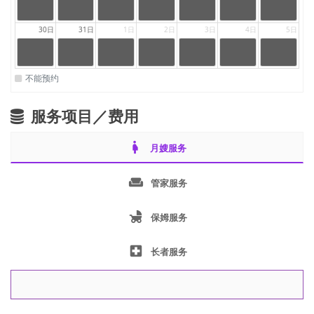
24:00
24:00
24:00
24:00
24:00
24:00
24:00
|
|
|
|
|
|
|
23:59
23:59
23:59
23:59
23:59
23:59
23:59
auntydetail
auntydetai
auntydetail
auntydetail
auntydetail
auntydetail
auntydetail
30日
31日
1日
2日
3日
4日
5日
.auntysche
l.auntysche
.auntysche
.auntysche
.auntysche
.auntysche
.auntysche
dule.full
dule.full
dule.full
dule.full
dule.full
dule.full
dule.full
24:00
24:00
24:00
24:00
24:00
24:00
24:00
|
|
|
|
|
|
|
23:59
23:59
23:59
23:59
23:59
23:59
23:59
auntydetail
auntydetai
auntydetail
auntydetail
auntydetail
auntydetail
auntydetail
不能预约
.auntysche
l.auntysche
.auntysche
.auntysche
.auntysche
.auntysche
.auntysche
dule.full
dule.full
dule.full
dule.full
dule.full
dule.full
dule.full
服务项目／费用
pregnant_woman
月嫂服务
weekend
管家服务
child_friendly
保姆服务
local_hospital
长者服务