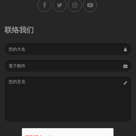
联络我们
Name
Email
address
Message