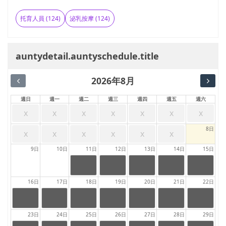
托育人員 (124)
泌乳按摩 (124)
auntydetail.auntyschedule.title
2026年8月
週日
週一
週二
週三
週四
週五
週六
x
x
x
x
x
x
x
8日
x
x
x
x
x
x
9日
10日
11日
12日
13日
14日
15日
24:00
24:00
24:00
24:00
24:00
|
|
|
|
|
23:59
23:59
23:59
23:59
23:59
auntydetail
auntydetail
auntydetail
auntydetail
auntydetail
16日
17日
18日
19日
20日
21日
22日
.auntysche
.auntysche
.auntysche
.auntysche
.auntysche
dule.full
dule.full
dule.full
dule.full
dule.full
24:00
24:00
24:00
24:00
24:00
24:00
24:00
|
|
|
|
|
|
|
23:59
23:59
23:59
23:59
23:59
23:59
23:59
auntydetail
auntydetai
auntydetail
auntydetail
auntydetail
auntydetail
auntydetail
23日
24日
25日
26日
27日
28日
29日
.auntysche
l.auntysche
.auntysche
.auntysche
.auntysche
.auntysche
.auntysche
dule.full
dule.full
dule.full
dule.full
dule.full
dule.full
dule.full