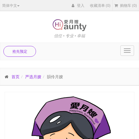
简体中文
登入
收藏清单
(0)
购物车
(0)
信任 • 专业 • 幸福
Toggl
抢先预定
navig
首页
严选月嫂
韻伶月嫂