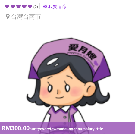
我要追踪
(2)
台灣台南市
RM300.00
auntyoverviewmodel.onehoursalary.title