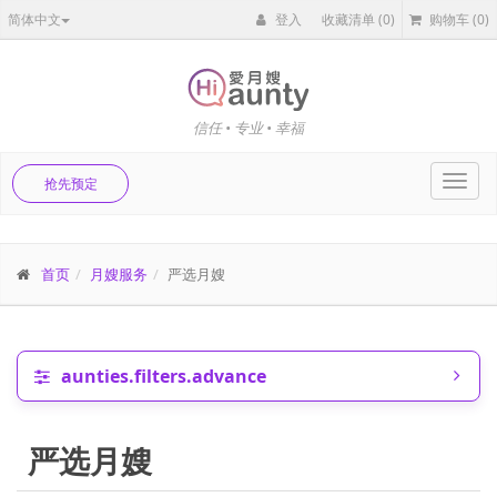
简体中文
登入
收藏清单
(0)
购物车
(0)
信任 • 专业 • 幸福
Toggl
抢先预定
navig
首页
月嫂服务
严选月嫂
aunties.filters.advance
严选月嫂