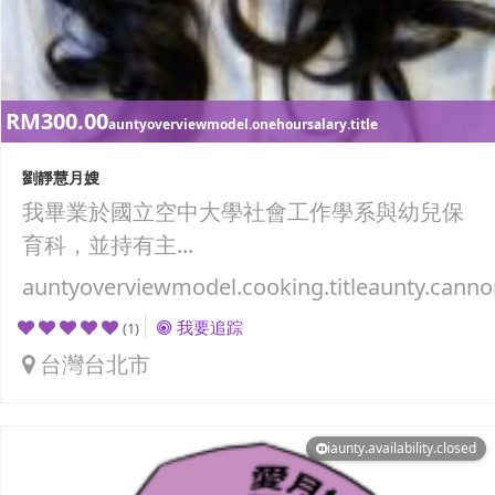
RM300.00
auntyoverviewmodel.onehoursalary.title
劉靜慧月嫂
我畢業於國立空中大學社會工作學系與幼兒保
育科，並持有主...
auntyoverviewmodel.cooking.titleaunty.canno
我要追踪
(1)
台灣台北市
iaunty.availability.closed