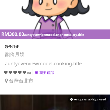
RM300.00
auntyoverviewmodel.onehoursalary.title
韻伶月嫂
韻伶月嫂
auntyoverviewmodel.cooking.title
我要追踪
(0)
台灣台北市
iaunty.availability.closed