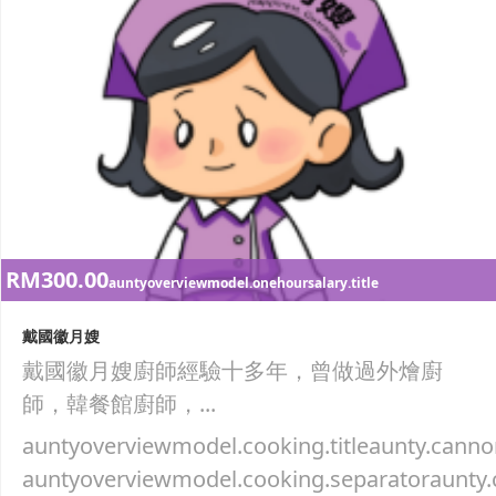
RM300.00
auntyoverviewmodel.onehoursalary.title
戴國徽月嫂
戴國徽月嫂廚師經驗十多年，曾做過外燴廚
師，韓餐館廚師，...
auntyoverviewmodel.cooking.titleaunty.canno
auntyoverviewmodel.cooking.separatoraunty.