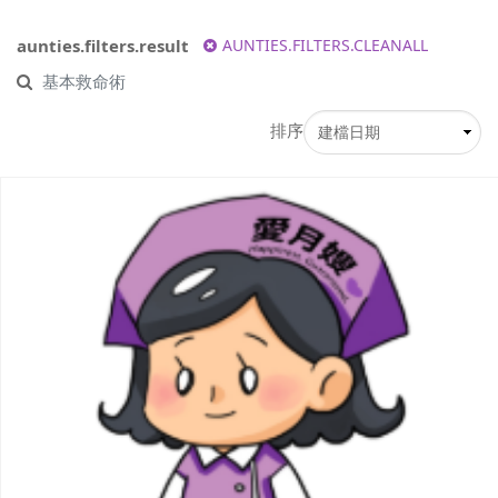
aunties.filters.result
AUNTIES.FILTERS.CLEANALL
基本救命術
排序