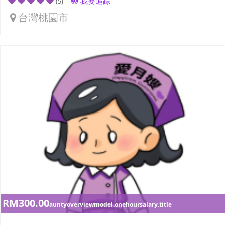
我要追踪
(5)
台灣桃園市
RM300.00
auntyoverviewmodel.onehoursalary.title