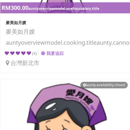
RM300.00
auntyoverviewmodel.onehoursalary.title
麥美如月嫂
麥美如月嫂
auntyoverviewmodel.cooking.titleaunty.canno
我要追踪
(1)
台灣新北市
iaunty.availability.closed