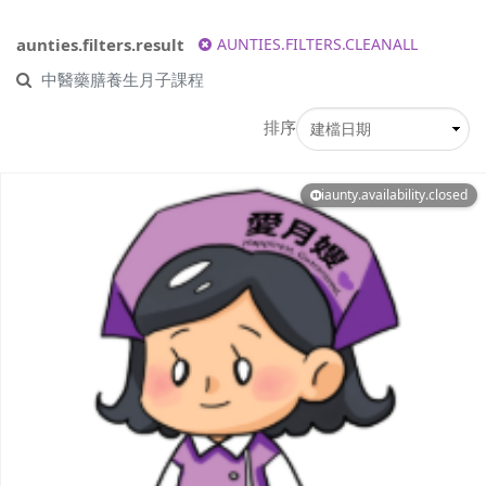
aunties.filters.result
AUNTIES.FILTERS.CLEANALL
中醫藥膳養生月子課程
排序
iaunty.availability.closed