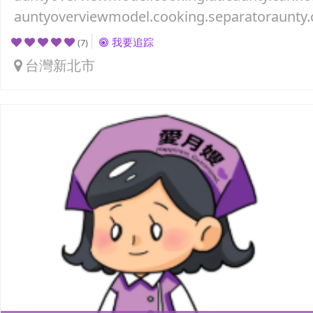
auntyoverviewmodel.cooking.separatoraunty.
我要追踪
(7)
台灣新北市