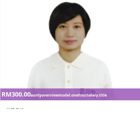
RM300.00
auntyoverviewmodel.onehoursalary.title
怡瑄月嫂
怡瑄月嫂 來自南部高雄，喜愛母嬰照顧服務，
做事細心有責...