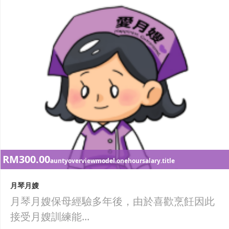
RM300.00
auntyoverviewmodel.onehoursalary.title
月琴月嫂
月琴月嫂保母經驗多年後，由於喜歡烹飪因此
接受月嫂訓練能...