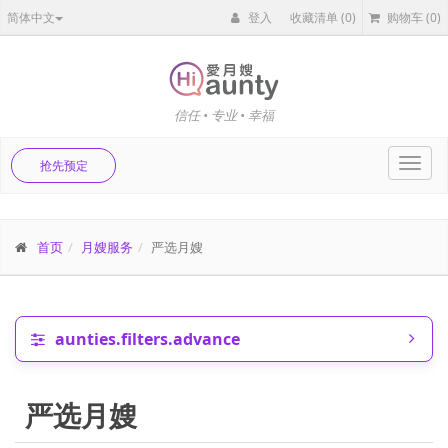
简体中文
登入
收藏清单
(0)
购物车
(0)
信任 • 专业 • 幸福
Toggl
抢先预定
navig
首页
月嫂服务
严选月嫂
aunties.filters.advance
严选月嫂