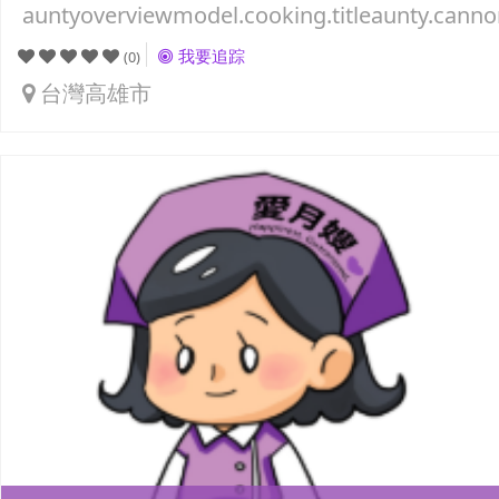
auntyoverviewmodel.cooking.titleaunty.canno
我要追踪
(0)
台灣高雄市