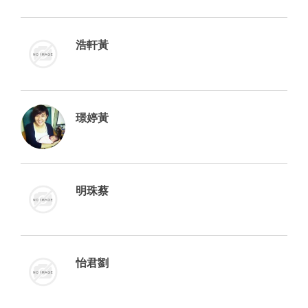
浩軒黃
璟婷黃
明珠蔡
怡君劉