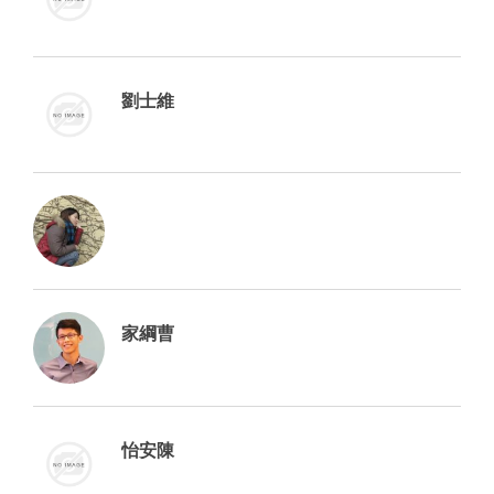
劉士維
家綱曹
怡安陳