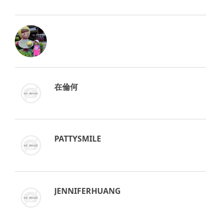
在倫何
PATTYSMILE
JENNIFERHUANG