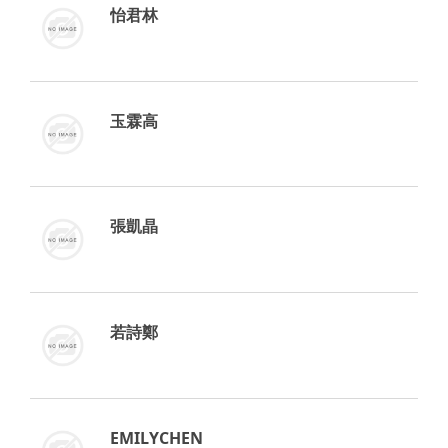
怡君林
玉霖高
張凱晶
若詩鄭
EMILYCHEN