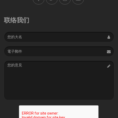
联络我们
Name
Email
address
Message