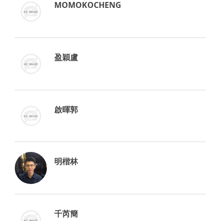
MOMOKOCHENG
盈穎盧
啟暉郭
明楷林
千芮簡