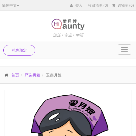
简体中文
登入
收藏清单
(0)
购物车
(0)
信任 • 专业 • 幸福
Toggl
抢先预定
navig
首页
严选月嫂
玉燕月嫂