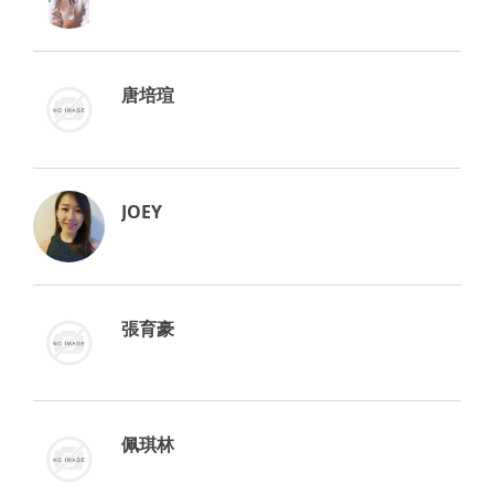
唐培瑄
JOEY
張育豪
佩琪林