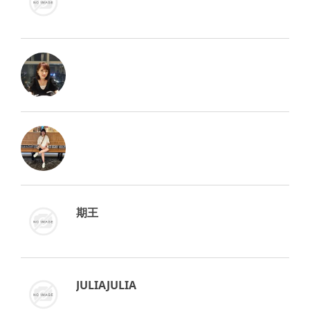
期王
JULIAJULIA