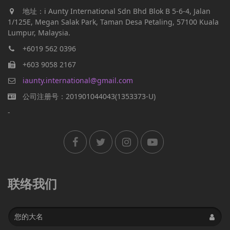
地址：i Aunty International Sdn Bhd Blok B 5-6-4, Jalan
1/125E, Megan Salak Park, Taman Desa Petaling, 57100 Kuala
Lumpur, Malaysia.
+6019 562 0396
+603 9058 2167
iaunty.international@gmail.com
公司注册号：201901044043(1353373-U)
-
联络我们
Name