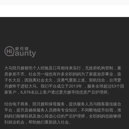
大马陪月嫂都凭个人经验及口耳相传来实行，无政府机构管制，素
质参差不齐。社会另一端也有许多全职妈妈为了家庭放弃事业，孩
子长大后，因脱离社会太久，没勇气重新上道。契机结合，台湾爱
月嫂终于进驻大马。我们平台成立于2013年 ，服务全球超过63个国
家客户，6,876名以上客户透过爱月嫂寻找优质产后护理师。
结合电子商务、陪月嫂和保母服务，提供服务人员与顾客最佳媒合
平台，提升及确保服务人员拥有专业知识，不间断地提升自我，准
妈妈们能够轻易及放心筛选心仪的产后护理师，全职妈妈也能够得
到就业机会，帮助她们重新踏入社会。