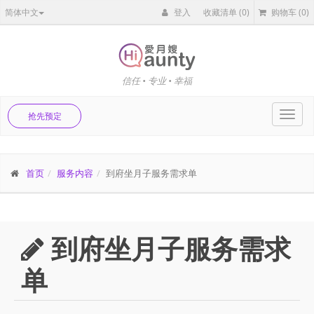
简体中文
登入
收藏清单
(0)
购物车
(0)
信任 • 专业 • 幸福
Toggl
抢先预定
navig
首页
服务内容
到府坐月子服务需求单
到府坐月子服务需求
单