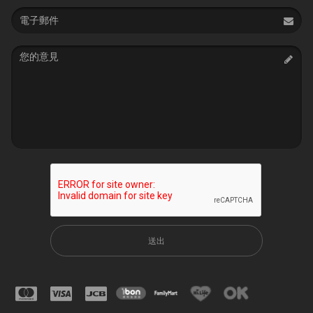
Email
address
Message
送出