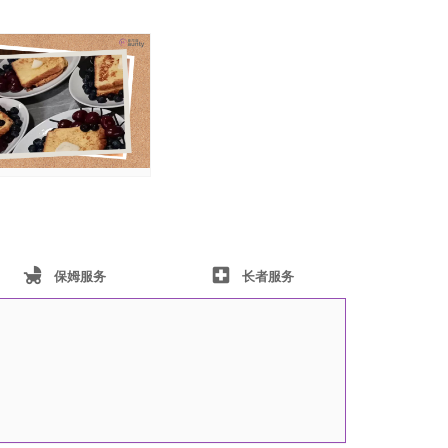
child_friendly
local_hospital
保姆服务
长者服务