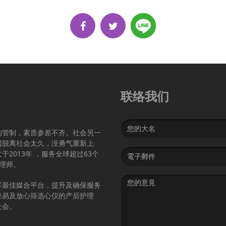
联络我们
Name
构管制，素质参差不齐。社会另一
因脱离社会太久，没勇气重新上
Email
2013年 ，服务全球超过63个
address
护理师。
Message
客最佳媒合平台，提升及确保服务
轻易及放心筛选心仪的产后护理
社会。