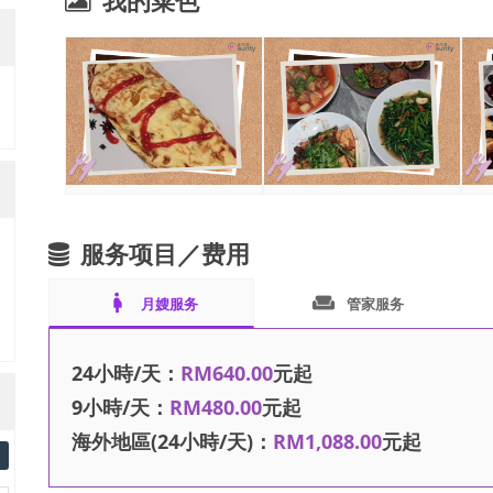
我的菜色
服务项目／费用
pregnant_woman
weekend
月嫂服务
管家服务
24小時/天：
RM640.00
元起
9小時/天：
RM480.00
元起
海外地區(24小時/天)：
RM1,088.00
元起