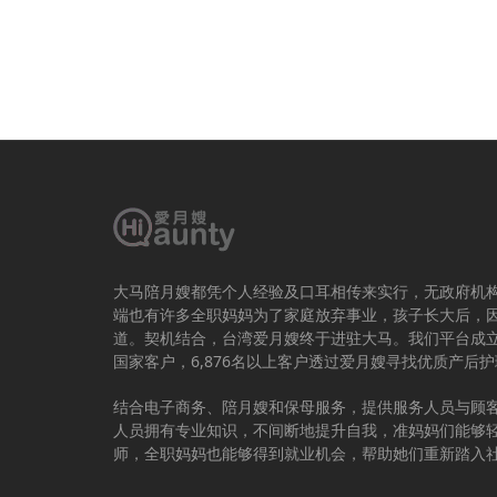
大马陪月嫂都凭个人经验及口耳相传来实行，无政府机
端也有许多全职妈妈为了家庭放弃事业，孩子长大后，
道。契机结合，台湾爱月嫂终于进驻大马。我们平台成立于
国家客户，6,876名以上客户透过爱月嫂寻找优质产后
结合电子商务、陪月嫂和保母服务，提供服务人员与顾
人员拥有专业知识，不间断地提升自我，准妈妈们能够
师，全职妈妈也能够得到就业机会，帮助她们重新踏入