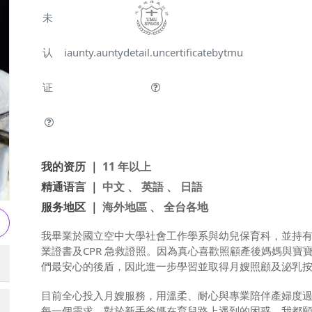
未
认
iaunty.auntydetail.uncertificatebytmu
证
我的资历 ｜
11 年以上
精通语言 ｜
中文 、 英語 、 日語
服务地区 ｜
海外地區 、 全台各地
我畢業於國立空中大學社會工作學系與幼兒保育科，並持
業證書及CPR 急救證照。因為真心喜歡照顧產後媽媽與
們最安心的後盾，因此進一步學習並取得月嫂照顧及泌乳
目前全心投入月嫂服務，用溫柔、耐心與專業陪伴產婦度
每一個需求。對於新手爸媽在育兒路上遇到的困惑，我都