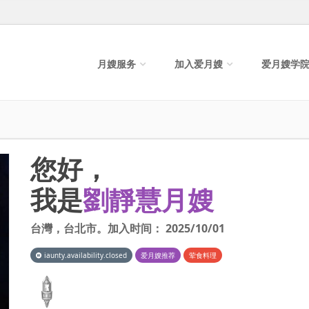
月嫂服务
加入爱月嫂
爱月嫂学
您好，
我是
劉靜慧月嫂
台灣
，
台北市
。加入时间：
2025/10/01
iaunty.availability.closed
爱月嫂推荐
荤食料理