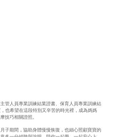
有主管人員專業訓練結業證書、保育人員專業訓練結
寶寶，也希望在這段特別又辛苦的時光裡，成為媽媽
按摩技巧相關證照。
過月子期間，協助身體慢慢恢復，也細心照顧寶寶的
願意多一分傾聽與說明，陪你一起學、一起安心上