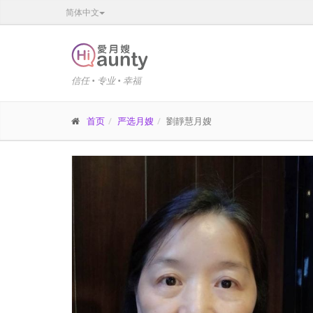
简体中文
信任 • 专业 • 幸福
首页
严选月嫂
劉靜慧月嫂