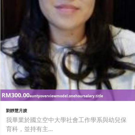
RM300.00
auntyoverviewmodel.onehoursalary.title
劉靜慧月嫂
我畢業於國立空中大學社會工作學系與幼兒保
育科，並持有主...