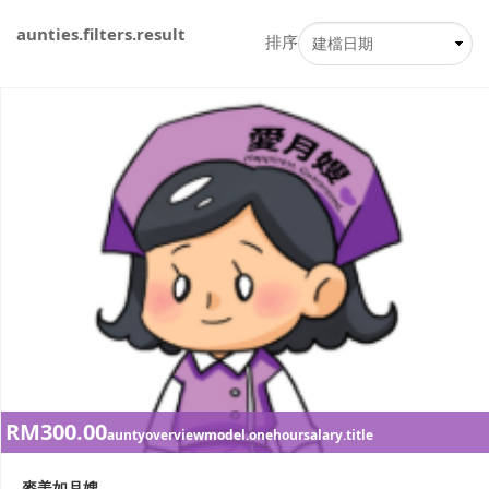
aunties.filters.result
排序
RM300.00
auntyoverviewmodel.onehoursalary.title
麥美如月嫂