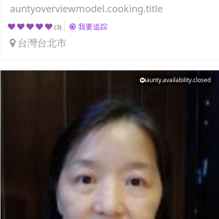
auntyoverviewmodel.cooking.title
我要追踪
(3)
台灣台北市
iaunty.availability.closed