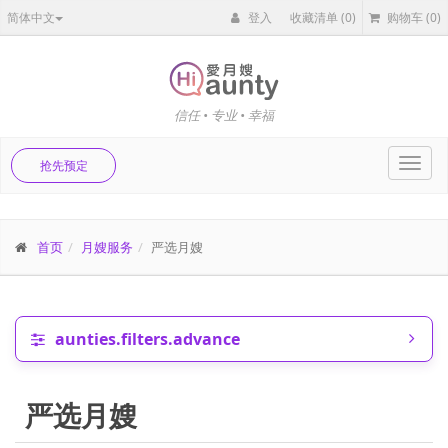
简体中文
登入
收藏清单
(0)
购物车
(0)
信任 • 专业 • 幸福
Toggl
抢先预定
navig
首页
月嫂服务
严选月嫂
aunties.filters.advance
严选月嫂