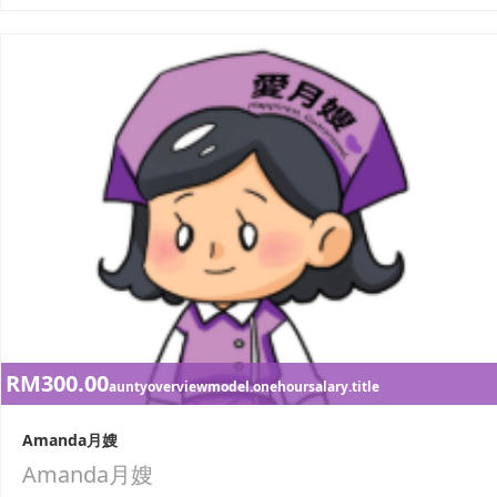
RM300.00
auntyoverviewmodel.onehoursalary.title
Amanda月嫂
Amanda月嫂