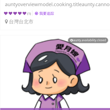
auntyoverviewmodel.cooking.titleaunty.canno
我要追踪
(1)
台灣台北市
iaunty.availability.closed