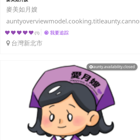
麥美如月嫂
auntyoverviewmodel.cooking.titleaunty.canno
我要追踪
(1)
台灣新北市
iaunty.availability.closed