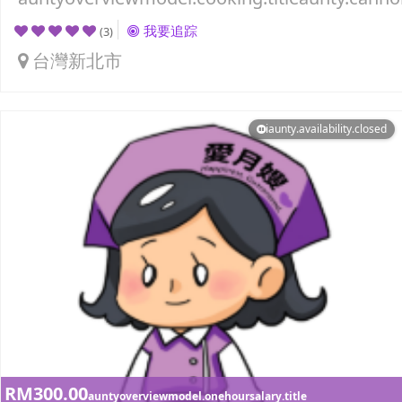
我要追踪
(3)
台灣新北市
iaunty.availability.closed
RM300.00
auntyoverviewmodel.onehoursalary.title