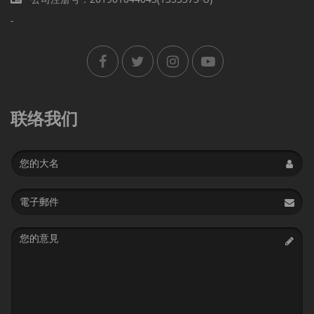
-
联络我们
Name
Email
address
Message