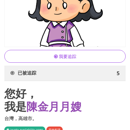
我要追踪
已被追踪
5
您好，
我是
陳金月月嫂
台灣
，
高雄市
。
iaunty.availability.open
荤食料理