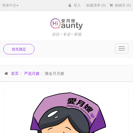
简体中文
登入
收藏清单
(0)
购物车
(0)
信任 • 专业 • 幸福
Toggl
抢先预定
navig
首页
严选月嫂
陳金月月嫂