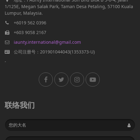
1/125E, Megan Salak Park, Taman Desa Petaling, 57100 Kuala
Lumpur, Malaysia.
+6019 562 0396
+603 9058 2167
iaunty.international@gmail.com
公司注册号：201901044043(1353373-U)
-
联络我们
Name
Email