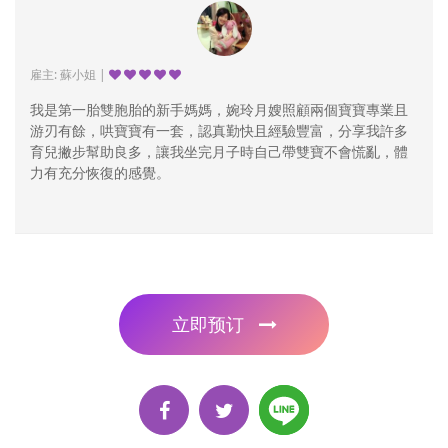
雇主: 蘇小姐 |
我是第一胎雙胞胎的新手媽媽，婉玲月嫂照顧兩個寶寶專業且
游刃有餘，哄寶寶有一套，認真勤快且經驗豐富，分享我許多
育兒撇步幫助良多，讓我坐完月子時自己帶雙寶不會慌亂，體
力有充分恢復的感覺。
立即预订