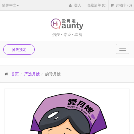
简体中文
登入
收藏清单
(0)
购物车
(0)
信任 • 专业 • 幸福
Toggl
抢先预定
navig
首页
严选月嫂
婉玲月嫂