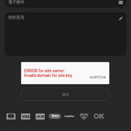
address
Message
送出