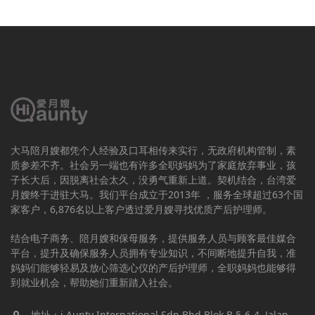
大马陪月嫂都凭个人经验及口耳相传来实行，无政府机构管制，素
质参差不齐。社会另一端也有许多全职妈妈为了家庭放弃事业，孩
子长大后，因脱离社会太久，没勇气重新上道。契机结合，台湾爱
月嫂终于进驻大马。我们平台成立于2013年 ，服务全球超过63个国
家客户，6,876名以上客户透过爱月嫂寻找优质产后护理师。
结合电子商务、陪月嫂和保母服务，提供服务人员与顾客最佳媒合
平台，提升及确保服务人员拥有专业知识，不间断地提升自我，准
妈妈们能够轻易及放心筛选心仪的产后护理师，全职妈妈也能够得
到就业机会，帮助她们重新踏入社会。
地址：i Aunty International Sdn Bhd Blok B 5-6-4, Jalan