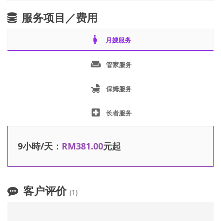
服务项目／费用
pregnant_woman
月嫂服务
weekend
管家服务
child_friendly
保姆服务
local_hospital
长者服务
9小時/天：
RM381.00
元起
客户评价
(1)