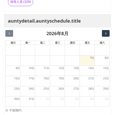
保母人員 (328)
auntydetail.auntyschedule.title
2026年8月
週日
週一
週二
週三
週四
週五
週六
7日
8日
9日
10日
11日
12日
13日
14日
15日
16日
17日
18日
19日
20日
21日
22日
23日
24日
25日
26日
27日
28日
29日
30日
31日
1日
2日
3日
4日
5日
不能预约