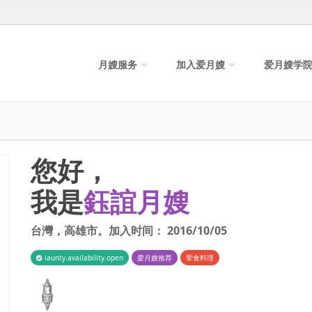
月嫂服务
加入爱月嫂
爱月嫂学
您好，
我是
鈺誼月嫂
台灣
，
高雄市
。加入时间：
2016/10/05
iaunty.availability.open
爱月嫂推荐
荤食料理