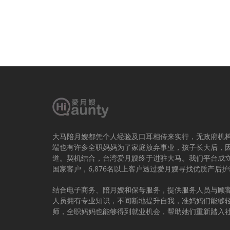
大马陪月嫂都凭个人经验及口耳相传来实行，无政府机
端也有许多全职妈妈为了家庭放弃事业，孩子长大后，
道。契机结合，台湾爱月嫂终于进驻大马。我们平台成立于
国家客户，6,876名以上客户透过爱月嫂寻找优质产后
结合电子商务、陪月嫂和保母服务，提供服务人员与顾
人员拥有专业知识，不间断地提升自我，准妈妈们能够
师，全职妈妈也能够得到就业机会，帮助她们重新踏入