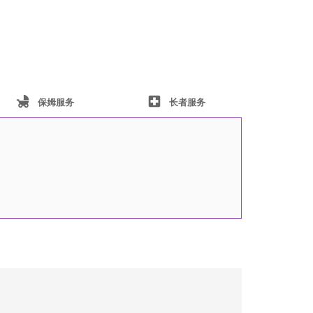
child_friendly
local_hospital
保姆服务
长者服务