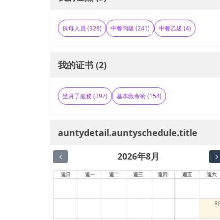
保母人員 (328)
中餐丙級 (241)
中餐乙級 (4)
我的证书 (2)
坐月子服務 (397)
基本救命術 (154)
auntydetail.auntyschedule.title
2026年8月
週日
週一
週二
週三
週四
週五
週六
8