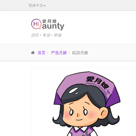
简体中文
信任 • 专业 • 幸福
首页
严选月嫂
鈺誼月嫂