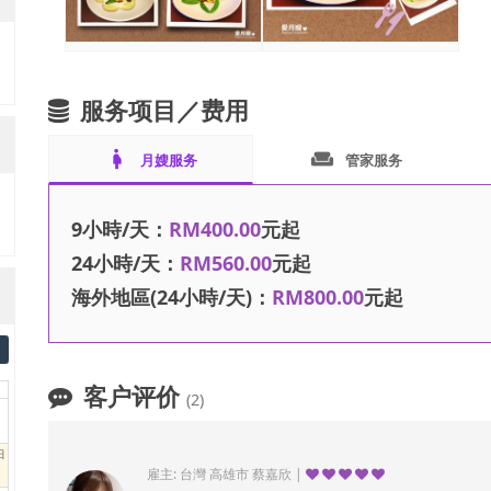
服务项目／费用
pregnant_woman
weekend
月嫂服务
管家服务
9小時/天：
RM400.00
元起
24小時/天：
RM560.00
元起
海外地區(24小時/天)：
RM800.00
元起
客户评价
(2)
日
雇主: 台灣 高雄市 蔡嘉欣 |