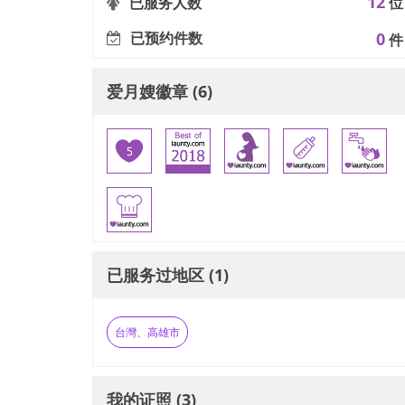
12
已服务人数
位
已预约件数
0
件
爱月嫂徽章 (6)
已服务过地区 (1)
台灣、高雄市
我的证照 (3)