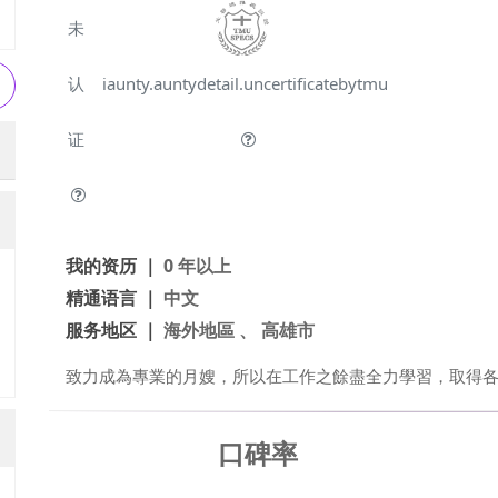
未
认
iaunty.auntydetail.uncertificatebytmu
证
我的资历 ｜
0 年以上
精通语言 ｜
中文
服务地区 ｜
海外地區 、 高雄市
致力成為專業的月嫂，所以在工作之餘盡全力學習，取得