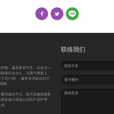
联络我们
Name
构管制，素质参差不齐。社会另一
因脱离社会太久，没勇气重新上
Email
2013年 ，服务全球超过63个
address
护理师。
Message
客最佳媒合平台，提升及确保服务
轻易及放心筛选心仪的产后护理
社会。