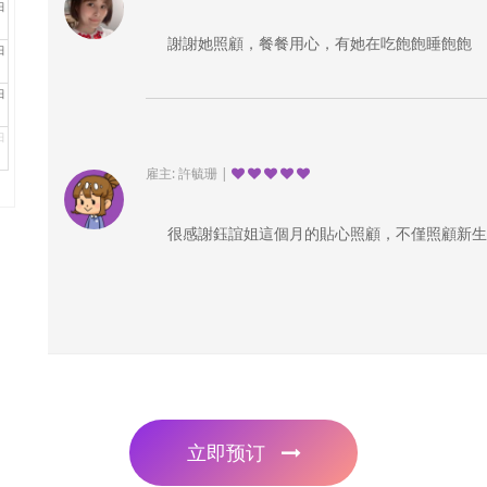
日
謝謝她照顧，餐餐用心，有她在吃飽飽睡飽飽
日
日
日
雇主: 許毓珊 |
很感謝鈺誼姐這個月的貼心照顧，不僅照顧新生
立即预订