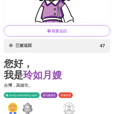
我要追踪
已被追踪
47
您好，
我是
玲如月嫂
台灣
，
高雄市
。
iaunty.availability.open
爱月嫂推荐
荤食料理