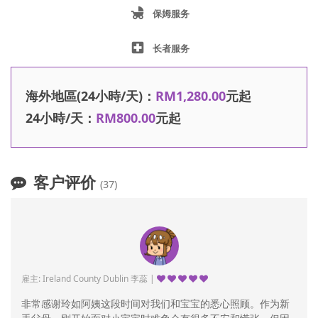
child_friendly
保姆服务
local_hospital
长者服务
海外地區(24小時/天)：
RM1,280.00
元起
24小時/天：
RM800.00
元起
客户评价
(37)
雇主: Ireland County Dublin 李蕊 |
非常感谢玲如阿姨这段时间对我们和宝宝的悉心照顾。作为新