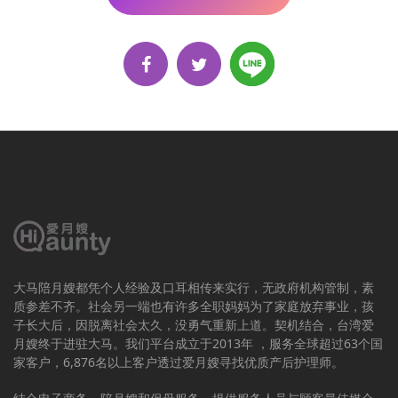
大马陪月嫂都凭个人经验及口耳相传来实行，无政府机构管制，素
质参差不齐。社会另一端也有许多全职妈妈为了家庭放弃事业，孩
子长大后，因脱离社会太久，没勇气重新上道。契机结合，台湾爱
月嫂终于进驻大马。我们平台成立于2013年 ，服务全球超过63个国
家客户，6,876名以上客户透过爱月嫂寻找优质产后护理师。