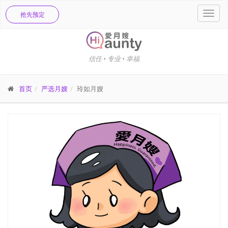
简体中文
登入
收藏清单
(0)
购物车
(0)
Toggl
抢先预定
navig
信任 • 专业 • 幸福
首页
严选月嫂
玲如月嫂