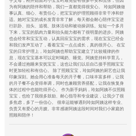
手父母，刚开始面对小宝宝时难免会有很多不安和慌张，但因
为有阿姨的陪伴和帮助，我们一直都觉得很安心。 玲如阿姨做
事认真、细心、有责任心，把宝宝的护理照顾得非常干净和舒
适。她对宝宝的成长发育非常了解，每天都会耐心陪伴宝宝进
行趴卧、抬头、追视、肢体活动和被动操训练。短短一个多月
下来，宝宝的肌肉力量和抬头能力都有了很明显的进步。阿姨
也会经常和宝宝互动，认真回应宝宝的需求，现在宝宝已经会
和我们发声互动了，看着宝宝一点点成长，真的很开心。 在宝
宝的日常护理上，玲如阿姨也帮助宝宝建立了比较规律的作
息，现在宝宝基本可以定时喝奶、睡觉。阿姨坚持科学育儿，
不会通过抱睡来安抚宝宝，这也让我们以后自己接手照顾宝宝
时更加轻松和有信心。 除了照顾宝宝，玲如阿姨的厨艺也让我
印象深刻。她会用心准备每天的月子餐，口味丰富多样，让我
的月子餐不会变得单调，同时也兼顾营养搭配，让我在恢复身
体的过程中也能吃得开心。 作为新手妈妈，玲如阿姨不仅照顾
宝宝，也给了我很多鼓励、耐心指导和专业建议，让我少了很
多焦虑，多了一份信心。 很幸运能够遇到玲如阿姨这样专业、
负责又有爱心的月嫂。非常感谢阿姨这段时间对我们小家庭的
照顾和陪伴！