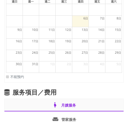
週日
週一
週二
週三
週四
週五
週六
6日
7日
8日
9日
10日
11日
12日
13日
14日
15日
16日
17日
18日
19日
20日
21日
22日
23日
24日
25日
26日
27日
28日
29日
30日
31日
1日
2日
3日
4日
5日
不能预约
服务项目／费用
pregnant_woman
月嫂服务
weekend
管家服务