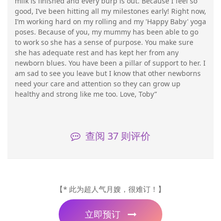
milk is finished and every burp is out. Because I feel so
good, I’ve been hitting all my milestones early! Right now,
I’m working hard on my rolling and my 'Happy Baby' yoga
poses. Because of you, my mummy has been able to go
to work so she has a sense of purpose. You make sure
she has adequate rest and has kept her from any
newborn blues. You have been a pillar of support to her. I
am sad to see you leave but I know that other newborns
need your care and attention so they can grow up
healthy and strong like me too. Love, Toby”
查阅
37
则评价
【* 此为超人气月嫂，很难订！】
立即预订