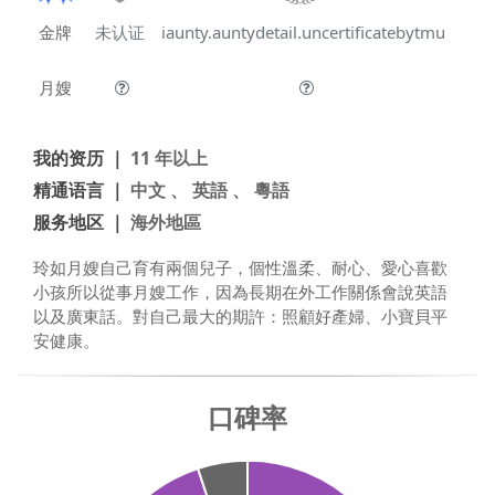
金牌
未认证
iaunty.auntydetail.uncertificatebytmu
月嫂
我的资历 ｜
11 年以上
精通语言 ｜
中文 、 英語 、 粵語
服务地区 ｜
海外地區
玲如月嫂自己育有兩個兒子，個性溫柔、耐心、愛心喜歡
小孩所以從事月嫂工作，因為長期在外工作關係會說英語
以及廣東話。對自己最大的期許：照顧好產婦、小寶貝平
安健康。