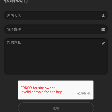
Name
Email
address
Message
送出