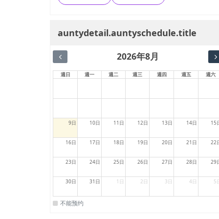
auntydetail.auntyschedule.title
2026年8月
週日
週一
週二
週三
週四
週五
週六
9日
10日
11日
12日
13日
14日
15
16日
17日
18日
19日
20日
21日
22
23日
24日
25日
26日
27日
28日
29
30日
31日
1日
2日
3日
4日
5
不能预约