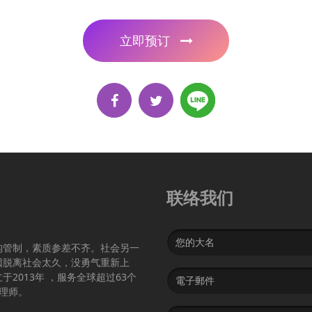
立即预订
联络我们
Name
构管制，素质参差不齐。社会另一
因脱离社会太久，没勇气重新上
Email
2013年 ，服务全球超过63个
address
护理师。
Message