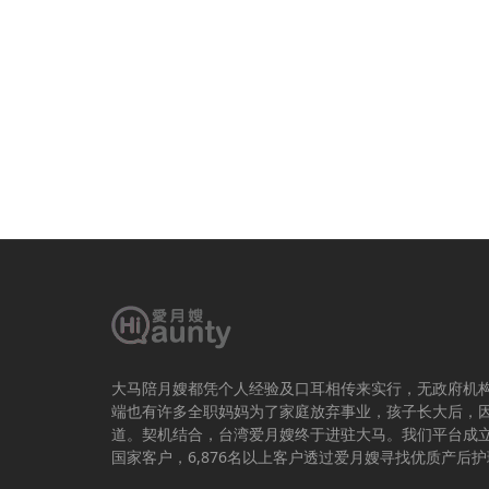
大马陪月嫂都凭个人经验及口耳相传来实行，无政府机
端也有许多全职妈妈为了家庭放弃事业，孩子长大后，
道。契机结合，台湾爱月嫂终于进驻大马。我们平台成立于
国家客户，6,876名以上客户透过爱月嫂寻找优质产后