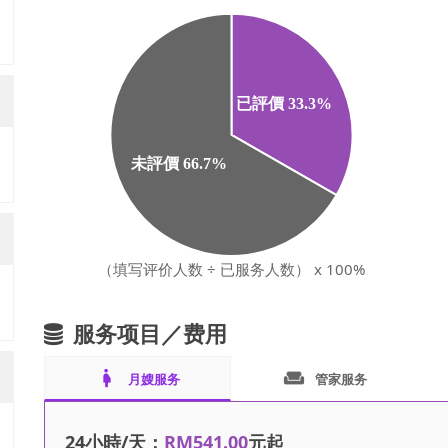
（填写评价人数 ÷ 已服务人数） x 100%
服务项目／费用
pregnant_woman
weekend
月嫂服务
管家服务
24小時/天：
RM541.00
元起