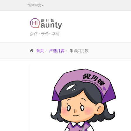
简体中文
信任 • 专业 • 幸福
首页
严选月嫂
朱淑娥月嫂