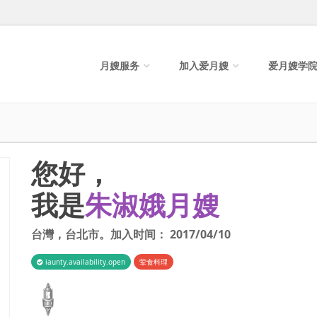
月嫂服务
加入爱月嫂
爱月嫂学
您好，
我是
朱淑娥月嫂
台灣
，
台北市
。加入时间：
2017/04/10
iaunty.availability.open
荤食料理