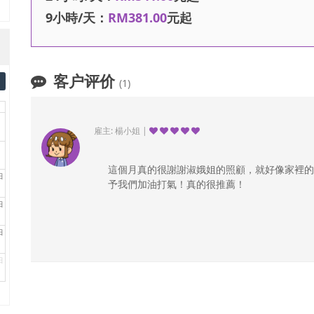
9小時/天：
RM381.00
元起
客户评价
(1)
雇主: 楊小姐 |
這個月真的很謝謝淑娥姐的照顧，就好像家裡的媽
日
予我們加油打氣！真的很推薦！
日
日
日