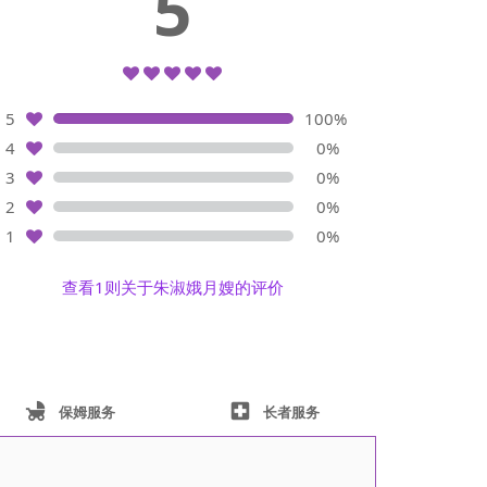
5
5
100%
4
0%
3
0%
2
0%
1
0%
查看1则关于朱淑娥月嫂的评价
child_friendly
local_hospital
保姆服务
长者服务