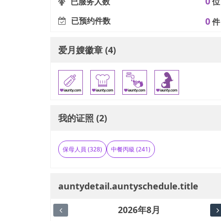
0
已服务人数
位
已预约件数
0
件
爱月嫂徽章 (4)
我的证照 (2)
保母人員 (328)
中餐丙級 (241)
auntydetail.auntyschedule.title
2026年8月