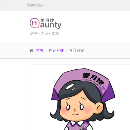
简体中文
信任 • 专业 • 幸福
首页
严选月嫂
春容月嫂