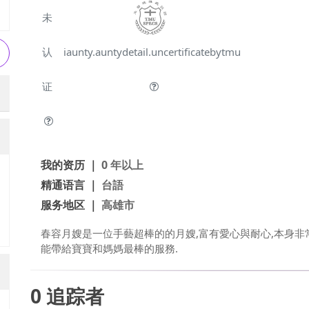
未
认
iaunty.auntydetail.uncertificatebytmu
证
我的资历 ｜
0 年以上
精通语言 ｜
台語
服务地区 ｜
高雄市
春容月嫂是一位手藝超棒的的月嫂,富有愛心與耐心,本身非
能帶給寶寶和媽媽最棒的服務.
0
追踪者