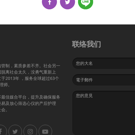
联络我们
Name
构管制，素质参差不齐。社会另一
因脱离社会太久，没勇气重新上
Email
2013年 ，服务全球超过63个
address
护理师。
Message
客最佳媒合平台，提升及确保服务
轻易及放心筛选心仪的产后护理
社会。