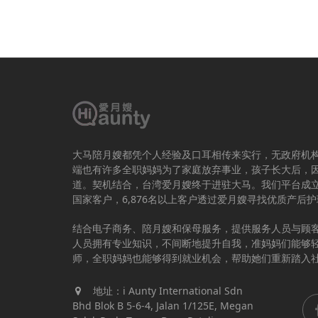
大马陪月嫂都凭个人经验及口耳相传来实行，无政府机
端也有许多全职妈妈为了家庭放弃事业，孩子长大后，
道。契机结合，台湾爱月嫂终于进驻大马。我们平台成立于
国家客户，6,876名以上客户透过爱月嫂寻找优质产后
结合电子商务、陪月嫂和保母服务，提供服务人员与顾
人员拥有专业知识，不间断地提升自我，准妈妈们能够
师，全职妈妈也能够得到就业机会，帮助她们重新踏入
地址：i Aunty International Sdn
Bhd Blok B 5-6-4, Jalan 1/125E, Megan