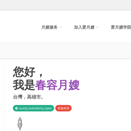
月嫂服务
加入爱月嫂
爱月嫂学
您好，
我是
春容月嫂
台灣
，
高雄市
。
iaunty.availability.open
荤食料理