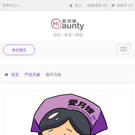
简体中文
登入
收藏清单
(0)
购物车
(0)
信任 • 专业 • 幸福
Toggl
抢先预定
navig
首页
严选月嫂
雅萍月嫂