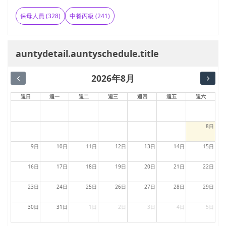
保母人員 (328)
中餐丙級 (241)
auntydetail.auntyschedule.title
2026年8月
週日
週一
週二
週三
週四
週五
週六
8日
9日
10日
11日
12日
13日
14日
15日
16日
17日
18日
19日
20日
21日
22日
23日
24日
25日
26日
27日
28日
29日
30日
31日
1日
2日
3日
4日
5日