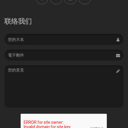
联络我们
Name
Email
address
Message