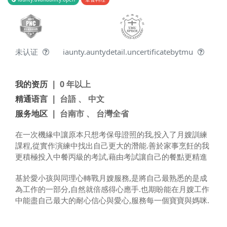
未认证
iaunty.auntydetail.uncertificatebytmu
我的资历 ｜
0 年以上
精通语言 ｜
台語 、 中文
服务地区 ｜
台南市 、 台灣全省
在一次機緣中讓原本只想考保母證照的我,投入了月嫂訓練
課程,從實作演練中找出自己更大的潛能.善於家事烹飪的我
更積極投入中餐丙級的考試,藉由考試讓自己的餐點更精進
基於愛小孩與同理心轉戰月嫂服務,是將自己最熟悉的是成
為工作的一部分,自然就倍感得心應手.也期盼能在月嫂工作
中能盡自己最大的耐心信心與愛心,服務每一個寶寶與媽咪.