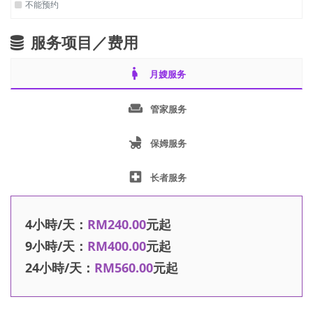
不能预约
服务项目／费用
pregnant_woman
月嫂服务
weekend
管家服务
child_friendly
保姆服务
local_hospital
长者服务
4小時/天：
RM240.00
元起
9小時/天：
RM400.00
元起
24小時/天：
RM560.00
元起