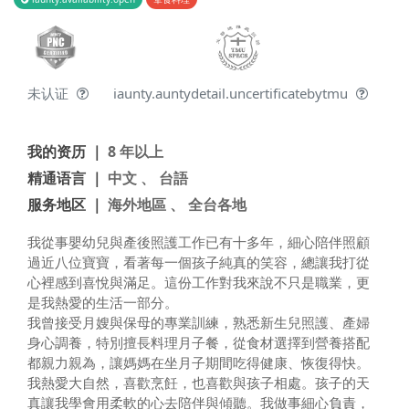
未认证
iaunty.auntydetail.uncertificatebytmu
我的资历 ｜
8 年以上
精通语言 ｜
中文 、 台語
服务地区 ｜
海外地區 、 全台各地
我從事嬰幼兒與產後照護工作已有十多年，細心陪伴照顧
過近八位寶寶，看著每一個孩子純真的笑容，總讓我打從
心裡感到喜悅與滿足。這份工作對我來說不只是職業，更
是我熱愛的生活一部分。
我曾接受月嫂與保母的專業訓練，熟悉新生兒照護、產婦
身心調養，特別擅長料理月子餐，從食材選擇到營養搭配
都親力親為，讓媽媽在坐月子期間吃得健康、恢復得快。
我熱愛大自然，喜歡烹飪，也喜歡與孩子相處。孩子的天
真讓我學會用柔軟的心去陪伴與傾聽。我做事細心負責，