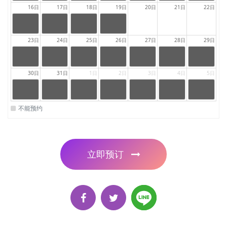
auntydetail
auntydetai
auntydetail
auntydetail
auntydetail
auntydetail
auntydetail
16日
17日
18日
19日
20日
21日
22日
.auntysche
l.auntysche
.auntysche
.auntysche
.auntysche
.auntysche
.auntysche
dule.full
dule.full
dule.full
dule.full
dule.full
dule.full
dule.full
24:00
24:00
24:00
24:00
|
|
|
|
23:59
23:59
23:59
23:59
auntydetail
auntydetai
auntydetail
auntydetail
23日
24日
25日
26日
27日
28日
29日
.auntysche
l.auntysche
.auntysche
.auntysche
dule.full
dule.full
dule.full
dule.full
24:00
24:00
24:00
24:00
24:00
24:00
24:00
|
|
|
|
|
|
|
23:59
23:59
23:59
23:59
23:59
23:59
23:59
auntydetail
auntydetai
auntydetail
auntydetail
auntydetail
auntydetail
auntydetail
30日
31日
1日
2日
3日
4日
5日
.auntysche
l.auntysche
.auntysche
.auntysche
.auntysche
.auntysche
.auntysche
dule.full
dule.full
dule.full
dule.full
dule.full
dule.full
dule.full
24:00
24:00
24:00
24:00
24:00
24:00
24:00
|
|
|
|
|
|
|
23:59
23:59
23:59
23:59
23:59
23:59
23:59
auntydetail
auntydetai
auntydetail
auntydetail
auntydetail
auntydetail
auntydetail
不能预约
.auntysche
l.auntysche
.auntysche
.auntysche
.auntysche
.auntysche
.auntysche
dule.full
dule.full
dule.full
dule.full
dule.full
dule.full
dule.full
立即预订