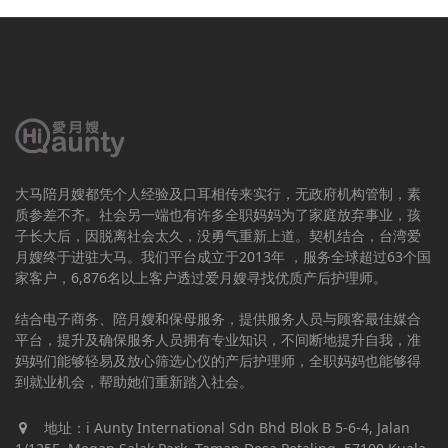
大马陪月嫂都凭个人经验及口耳相传来实行，无政府机构管制，素
质参差不齐。社会另一端也有许多全职妈妈为了家庭放弃事业，孩
子长大后，因脱离社会太久，没勇气重新上道。契机结合，台湾爱
月嫂终于进驻大马。我们平台成立于2013年 ，服务全球超过63个国
家客户，6,876名以上客户透过爱月嫂寻找优质产后护理师。
结合电子商务、陪月嫂和保母服务，提供服务人员与顾客最佳媒合
平台，提升及确保服务人员拥有专业知识，不间断地提升自我，准
妈妈们能够轻易及放心筛选心仪的产后护理师，全职妈妈也能够得
到就业机会，帮助她们重新踏入社会。
地址：i Aunty International Sdn Bhd Blok B 5-6-4, Jalan