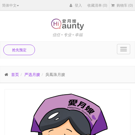
简体中文
登入
收藏清单
(0)
购物车
(0)
信任 • 专业 • 幸福
Toggl
抢先预定
navig
首页
严选月嫂
吳鳳珠月嫂