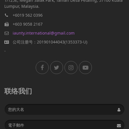
1/125E, Megan Salak Park, Taman Desa Petaling, 57100 Kuala
Lumpur, Malaysia.
+6019 562 0396
+603 9058 2167
iaunty.international@gmail.com
公司注册号：201901044043(1353373-U)
-
联络我们
Name
Email
address