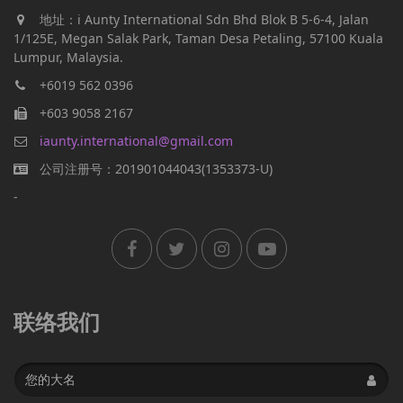
地址：i Aunty International Sdn Bhd Blok B 5-6-4, Jalan
1/125E, Megan Salak Park, Taman Desa Petaling, 57100 Kuala
Lumpur, Malaysia.
+6019 562 0396
+603 9058 2167
iaunty.international@gmail.com
公司注册号：201901044043(1353373-U)
-
联络我们
Name