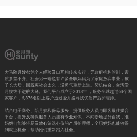
大马陪月嫂都凭个人经验及口耳相传来实行，无政府机构管制，素
质参差不齐。社会另一端也有许多全职妈妈为了家庭放弃事业，孩
子长大后，因脱离社会太久，没勇气重新上道。契机结合，台湾爱
月嫂终于进驻大马。我们平台成立于2013年 ，服务全球超过63个国
家客户，6,876名以上客户透过爱月嫂寻找优质产后护理师。
结合电子商务、陪月嫂和保母服务，提供服务人员与顾客最佳媒合
平台，提升及确保服务人员拥有专业知识，不间断地提升自我，准
妈妈们能够轻易及放心筛选心仪的产后护理师，全职妈妈也能够得
到就业机会，帮助她们重新踏入社会。