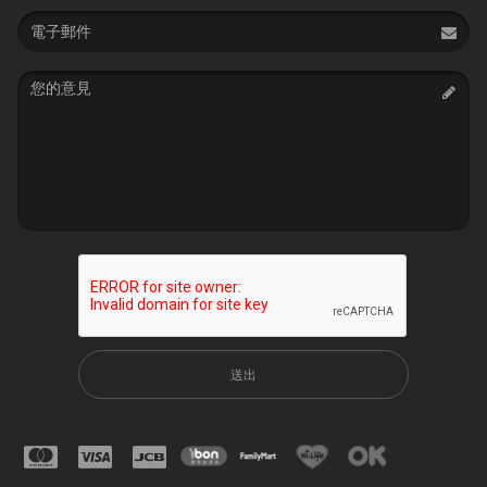
Email
address
Message
送出