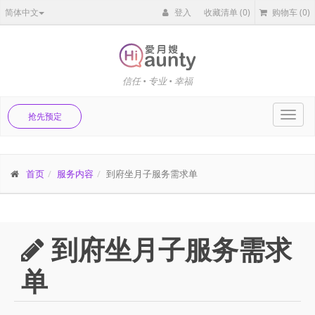
简体中文
登入
收藏清单
(0)
购物车
(0)
信任 • 专业 • 幸福
Toggl
抢先预定
navig
首页
服务内容
到府坐月子服务需求单
到府坐月子服务需求
单