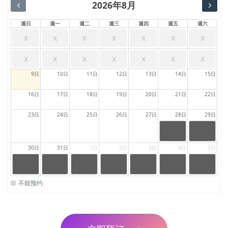
2026年8月
週日
週一
週二
週三
週四
週五
週六
x
x
x
x
x
x
x
x
x
x
x
x
x
x
9日
10日
11日
12日
13日
14日
15日
16日
17日
18日
19日
20日
21日
22日
23日
24日
25日
26日
27日
28日
29日
24:00
24:00
|
|
23:59
23:59
auntydetail
auntydetail
30日
31日
1日
2日
3日
4日
5日
.auntysche
.auntysche
dule.full
dule.full
24:00
24:00
24:00
24:00
24:00
24:00
24:00
|
|
|
|
|
|
|
23:59
23:59
23:59
23:59
23:59
23:59
23:59
auntydetail
auntydetai
auntydetail
auntydetail
auntydetail
auntydetail
auntydetail
不能预约
.auntysche
l.auntysche
.auntysche
.auntysche
.auntysche
.auntysche
.auntysche
dule.full
dule.full
dule.full
dule.full
dule.full
dule.full
dule.full