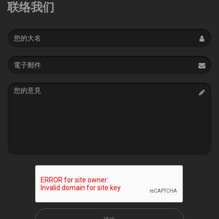
联络我们
Name
Email
address
Message