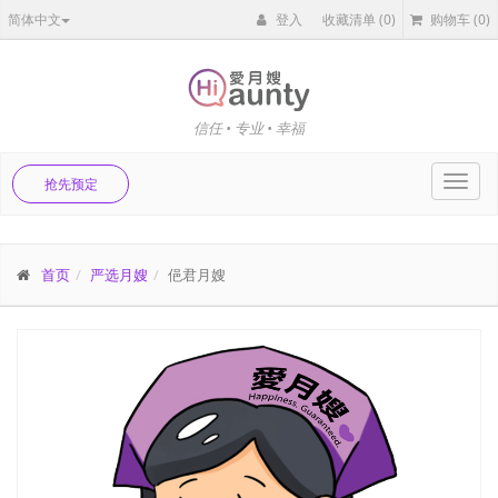
简体中文
登入
收藏清单
(0)
购物车
(0)
信任 • 专业 • 幸福
Toggl
抢先预定
navig
首页
严选月嫂
俋君月嫂