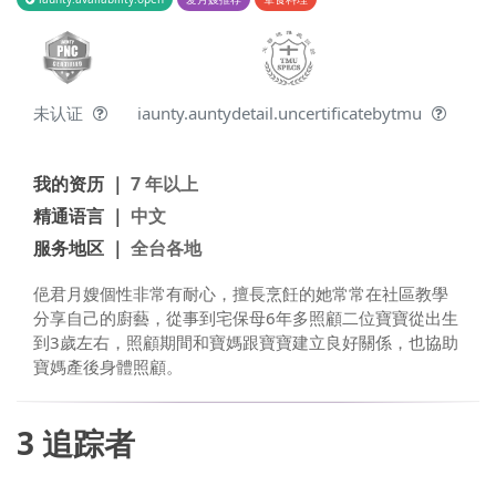
未认证
iaunty.auntydetail.uncertificatebytmu
我的资历 ｜
7 年以上
精通语言 ｜
中文
服务地区 ｜
全台各地
俋君月嫂個性非常有耐心，擅長烹飪的她常常在社區教學
分享自己的廚藝，從事到宅保母6年多照顧二位寶寶從出生
到3歲左右，照顧期間和寶媽跟寶寶建立良好關係，也協助
寶媽產後身體照顧。
3
追踪者