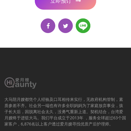
立即预订
大马陪月嫂都凭个人经验及口耳相传来实行，无政府机构管制，素
质参差不齐。社会另一端也有许多全职妈妈为了家庭放弃事业，孩
子长大后，因脱离社会太久，没勇气重新上道。契机结合，台湾爱
月嫂终于进驻大马。我们平台成立于2013年 ，服务全球超过63个国
家客户，6,876名以上客户透过爱月嫂寻找优质产后护理师。