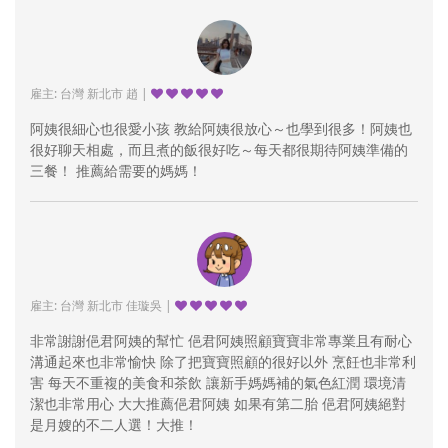
雇主: 台灣 新北市 趙 |
阿姨很細心也很愛小孩 教給阿姨很放心～也學到很多！阿姨也
很好聊天相處，而且煮的飯很好吃～每天都很期待阿姨準備的
三餐！ 推薦給需要的媽媽！
雇主: 台灣 新北市 佳璇吳 |
非常謝謝俋君阿姨的幫忙 俋君阿姨照顧寶寶非常專業且有耐心
溝通起來也非常愉快 除了把寶寶照顧的很好以外 烹飪也非常利
害 每天不重複的美食和茶飲 讓新手媽媽補的氣色紅潤 環境清
潔也非常用心 大大推薦俋君阿姨 如果有第二胎 俋君阿姨絕對
是月嫂的不二人選！大推！