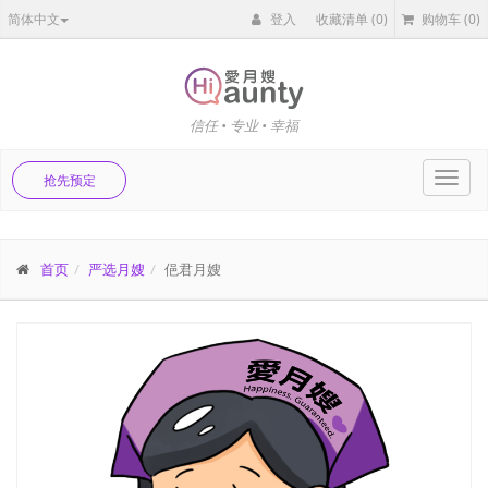
简体中文
登入
收藏清单
(0)
购物车
(0)
信任 • 专业 • 幸福
Toggl
抢先预定
navig
首页
严选月嫂
俋君月嫂