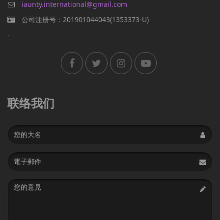
iaunty.international@gmail.com
公司注册号：201901044043(1353373-U)
-
联络我们
Name
Email
address
Message