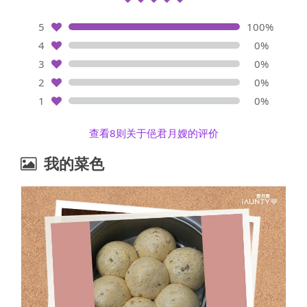
5
100%
4
0%
3
0%
2
0%
1
0%
查看8则关于俋君月嫂的评价
我的菜色