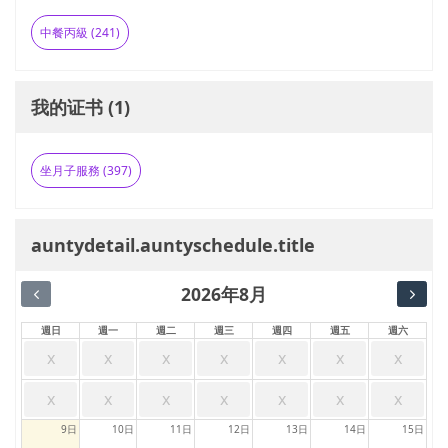
中餐丙級 (241)
我的证书 (1)
坐月子服務 (397)
auntydetail.auntyschedule.title
2026年8月
週日
週一
週二
週三
週四
週五
週六
x
x
x
x
x
x
x
x
x
x
x
x
x
x
9日
10日
11日
12日
13日
14日
15日