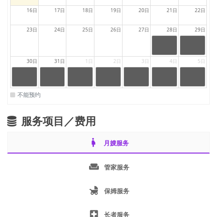
16日
17日
18日
19日
20日
21日
22日
23日
24日
25日
26日
27日
28日
29日
24:00
24:00
|
|
23:59
23:59
auntydetail
auntydetail
30日
31日
1日
2日
3日
4日
5日
.auntysche
.auntysche
dule.full
dule.full
24:00
24:00
24:00
24:00
24:00
24:00
24:00
|
|
|
|
|
|
|
23:59
23:59
23:59
23:59
23:59
23:59
23:59
auntydetail
auntydetai
auntydetail
auntydetail
auntydetail
auntydetail
auntydetail
不能预约
.auntysche
l.auntysche
.auntysche
.auntysche
.auntysche
.auntysche
.auntysche
dule.full
dule.full
dule.full
dule.full
dule.full
dule.full
dule.full
服务项目／费用
pregnant_woman
月嫂服务
weekend
管家服务
child_friendly
保姆服务
local_hospital
长者服务