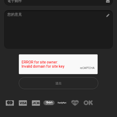
address
Message
送出