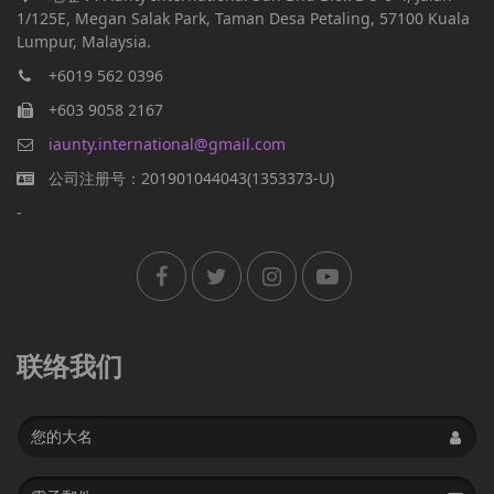
1/125E, Megan Salak Park, Taman Desa Petaling, 57100 Kuala
Lumpur, Malaysia.
+6019 562 0396
+603 9058 2167
iaunty.international@gmail.com
公司注册号：201901044043(1353373-U)
-
联络我们
Name
Email