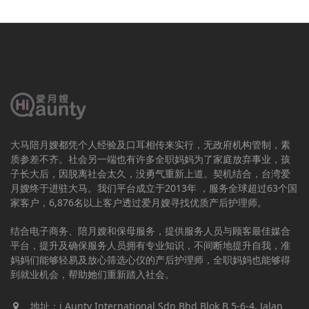
大马陪月嫂都凭个人经验及口耳相传来实行，无政府机构管制，素
质参差不齐。社会另一端也有许多全职妈妈为了家庭放弃事业，孩
子长大后，因脱离社会太久，没勇气重新上道。契机结合，台湾爱
月嫂终于进驻大马。我们平台成立于2013年 ，服务全球超过63个国
家客户，6,876名以上客户透过爱月嫂寻找优质产后护理师。
结合电子商务、陪月嫂和保母服务，提供服务人员与顾客最佳媒合
平台，提升及确保服务人员拥有专业知识，不间断地提升自我，准
妈妈们能够轻易及放心筛选心仪的产后护理师，全职妈妈也能够得
到就业机会，帮助她们重新踏入社会。
地址：i Aunty International Sdn Bhd Blok B 5-6-4, Jalan