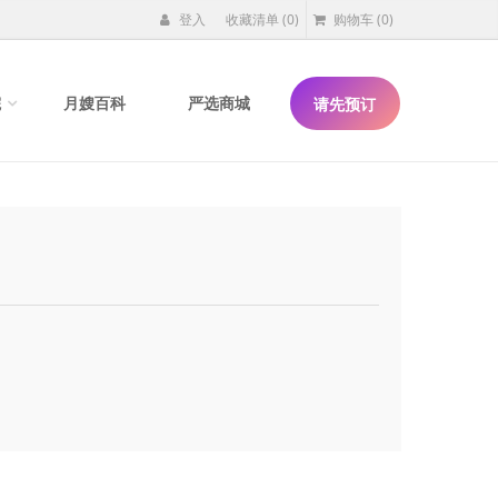
登入
收藏清单
(0)
购物车
(0)
院
月嫂百科
严选商城
请先预订