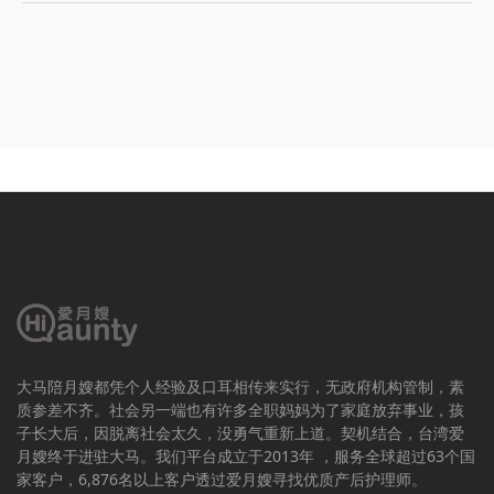
大马陪月嫂都凭个人经验及口耳相传来实行，无政府机构管制，素
质参差不齐。社会另一端也有许多全职妈妈为了家庭放弃事业，孩
子长大后，因脱离社会太久，没勇气重新上道。契机结合，台湾爱
月嫂终于进驻大马。我们平台成立于2013年 ，服务全球超过63个国
家客户，6,876名以上客户透过爱月嫂寻找优质产后护理师。