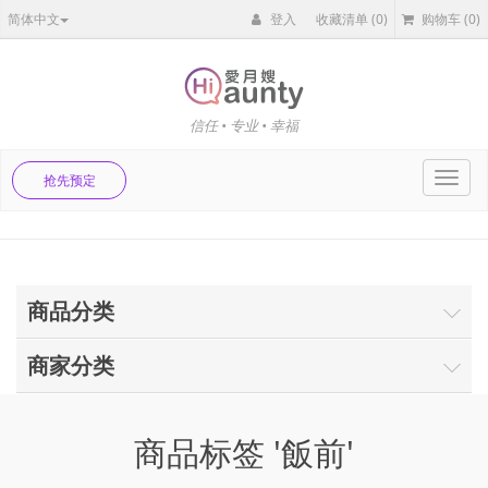
简体中文
登入
收藏清单
(0)
购物车
(0)
信任 • 专业 • 幸福
Toggl
抢先预定
navig
商品分类
商家分类
商品标签 '飯前'