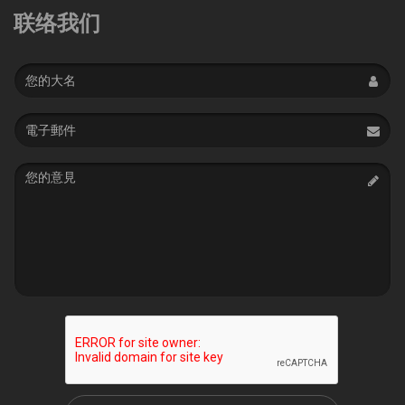
联络我们
Name
Email
address
Message