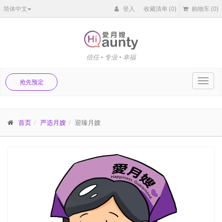
简体中文
登入
收藏清单
(0)
购物车
(0)
信任 • 专业 • 幸福
Toggl
抢先预定
navig
首页
严选月嫂
迎臻月嫂