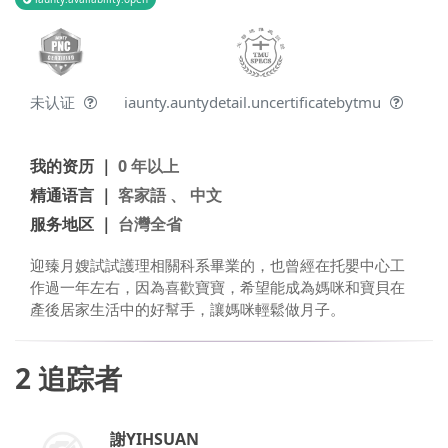
未认证
iaunty.auntydetail.uncertificatebytmu
我的资历 ｜
0 年以上
精通语言 ｜
客家語 、 中文
服务地区 ｜
台灣全省
迎臻月嫂試試護理相關科系畢業的，也曾經在托嬰中心工
作過一年左右，因為喜歡寶寶，希望能成為媽咪和寶貝在
產後居家生活中的好幫手，讓媽咪輕鬆做月子。
2
追踪者
謝YIHSUAN