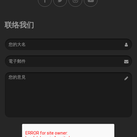
联络我们
Name
Email
address
Message