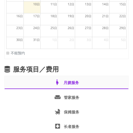
10日
11日
12日
13日
14日
15日
16日
17日
18日
19日
20日
21日
22日
23日
24日
25日
26日
27日
28日
29日
30日
31日
1日
2日
3日
4日
5日
不能预约
服务项目／费用
pregnant_woman
月嫂服务
weekend
管家服务
child_friendly
保姆服务
local_hospital
长者服务