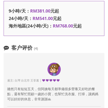
9小時/天：
RM381.00
元起
24小時/天：
RM541.00
元起
海外地區(24小時/天)：
RM768.00
元起
客户评价
(4)
雇主: 台灣 台北市 王苓蕙 |
雖然只有短短五天，但阿姨每天都準備很多營養又好吃的餐
點，還有幫忙照顧一歲的小寶，也幫忙洗衣服、打掃，讓媽媽
可以好好的休息，非常謝謝🙏