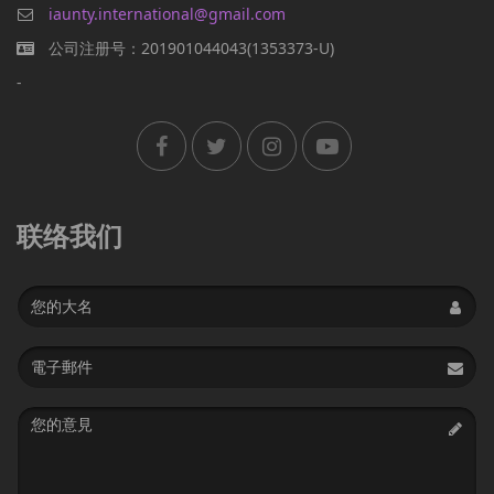
iaunty.international@gmail.com
公司注册号：201901044043(1353373-U)
-
联络我们
Name
Email
address
Message