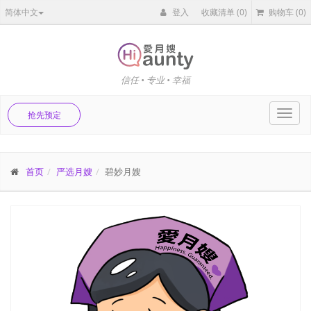
简体中文
登入
收藏清单
(0)
购物车
(0)
信任 • 专业 • 幸福
Toggl
抢先预定
navig
首页
严选月嫂
碧妙月嫂