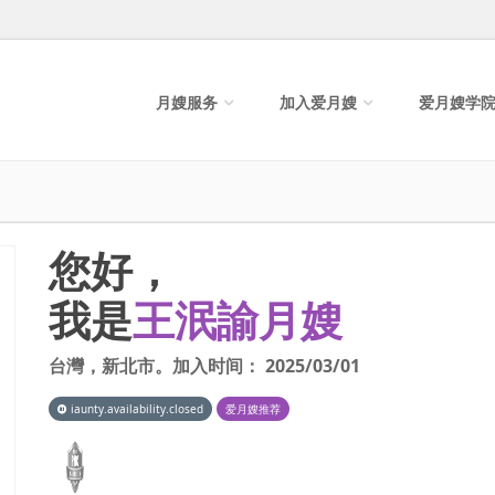
月嫂服务
加入爱月嫂
爱月嫂学
您好，
我是
王泯諭月嫂
台灣
，
新北市
。加入时间：
2025/03/01
iaunty.availability.closed
爱月嫂推荐