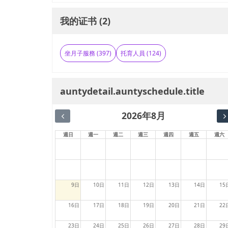
我的证书 (2)
坐月子服務 (397)
托育人員 (124)
auntydetail.auntyschedule.title
2026年8月
週日
週一
週二
週三
週四
週五
週六
9日
10日
11日
12日
13日
14日
15
16日
17日
18日
19日
20日
21日
22
23日
24日
25日
26日
27日
28日
29