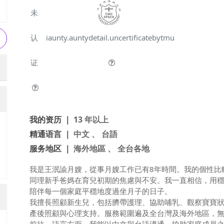
未
认
iaunty.auntydetail.uncertificatebytmu
证
我的资历 ｜
13 年以上
精通语言 ｜
中文 、 台語
服务地区 ｜
海外地區 、 全台各地
我是王泯諭月嫂，從事月嫂工作已有8年時間。我的個性比
同理新手爸媽在育兒初期的焦慮與不安。我一直相信，用
陪伴每一個家庭平穩地度過坐月子的日子。
我擅長照顧新生兒，包括臍帶護理、協助哺乳、觀察寶寶
產後照顧與心理支持。服務範圍遍及全台灣及海外地區，