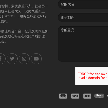
Name
构管制，素质参差不齐。社会另一
因脱离社会太久，没勇气重新上
Email
2013年 ，服务全球超过63个
address
护理师。
Message
客最佳媒合平台，提升及确保服务
轻易及放心筛选心仪的产后护理
社会。