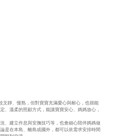
較文靜、慢熟，但對寶寶充滿愛心與耐心，也很能
穩定、溫柔的照顧方式，能讓寶寶安心、媽媽放心，
狀況、建立作息與安撫技巧等，也會細心陪伴媽媽做
無論是在本島、離島或國外，都可以依需求安排時間