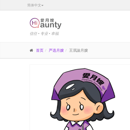
简体中文
信任 • 专业 • 幸福
首页
严选月嫂
王泯諭月嫂