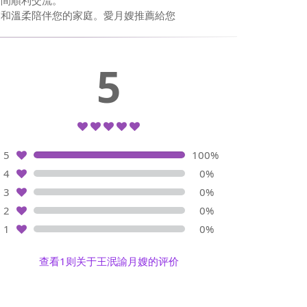
之間順利交流。
業和溫柔陪伴您的家庭。愛月嫂推薦給您
5
5
100%
4
0%
3
0%
2
0%
1
0%
查看1则关于王泯諭月嫂的评价