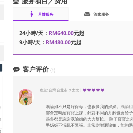
服务项目／费用
pregnant_woman
weekend
月嫂服务
管家服务
24小時/天：
RM640.00
元起
9小時/天：
RM480.00
元起
客户评价
(1)
雇主: 台灣 台北市 李太太 |
泯諭姐不只是好保母，也很像我的姊姊。泯諭姐
日
都會定時給寶寶上課，針對不同的月齡也會給予
很多都是謝謝泯諭姐的大力幫忙。 除了寶寶之
日
手媽媽不慌亂不緊張。非常謝謝泯諭姐，能夠遇
日