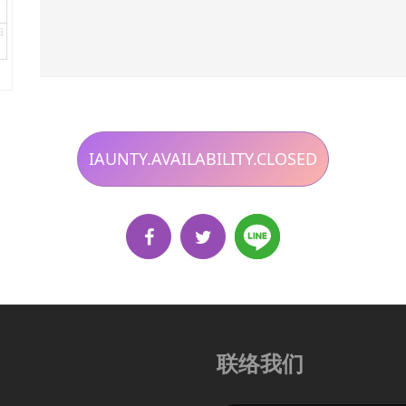
日
IAUNTY.AVAILABILITY.CLOSED
联络我们