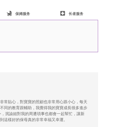
child_friendly
local_hospital
保姆服务
长者服务
非常貼心，對寶寶的照顧也非常用心跟小心，每天
不同的教育跟輔助，我覺得我的寶寶成長很多進步
外，泯諭姐對我的周遭瑣事也都會一起幫忙，讓新
到這樣好的保母真的非常幸福又幸運。