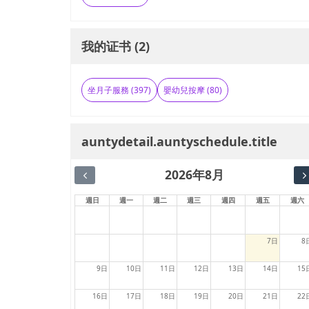
我的证书 (2)
坐月子服務 (397)
嬰幼兒按摩 (80)
auntydetail.auntyschedule.title
2026年8月
週日
週一
週二
週三
週四
週五
週六
7日
8
9日
10日
11日
12日
13日
14日
15
16日
17日
18日
19日
20日
21日
22