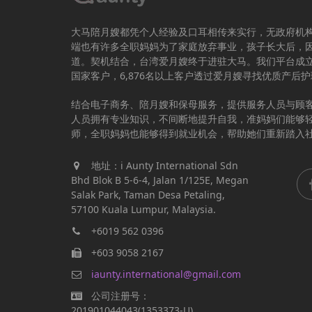
大马陪月嫂都凭个人经验及口耳相传来实行，无政府机
端也有许多全职妈妈为了家庭放弃事业，孩子长大后，
道。契机结合，台湾爱月嫂终于进驻大马。我们平台成立于
国家客户，6,876名以上客户透过爱月嫂寻找优质产后
结合电子商务、陪月嫂和保母服务，提供服务人员与顾
人员拥有专业知识，不间断地提升自我，准妈妈们能够
师，全职妈妈也能够得到就业机会，帮助她们重新踏入
地址：i Aunty International Sdn
Bhd Blok B 5-6-4, Jalan 1/125E, Megan
Salak Park, Taman Desa Petaling,
57100 Kuala Lumpur, Malaysia.
+6019 562 0396
+603 9058 2167
iaunty.international@gmail.com
公司注册号：
201901044043(1353373-U)