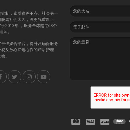
Name
构管制，素质参差不齐。社会另一
因脱离社会太久，没勇气重新上
Email
2013年 ，服务全球超过63个
address
护理师。
Message
客最佳媒合平台，提升及确保服务
轻易及放心筛选心仪的产后护理
社会。