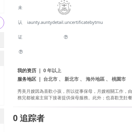
未
认
iaunty.auntydetail.uncertificatebytmu
证
我的资历 ｜
0 年以上
服务地区 ｜
台北市 、 新北市 、 海外地區 、 桃園市
秀美月嫂因為喜歡小孩，所以從事保母，月嫂相關工作，
務完都被雇主留下接著提供保母服務。此外；也喜歡烹飪
0
追踪者