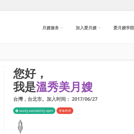
月嫂服务
加入爱月嫂
爱月嫂学
您好，
我是
溫秀美月嫂
台灣
，
台北市
。加入时间：
2017/06/27
iaunty.availability.open
荤食料理