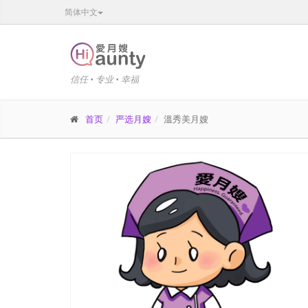
简体中文
信任 • 专业 • 幸福
首页
严选月嫂
溫秀美月嫂