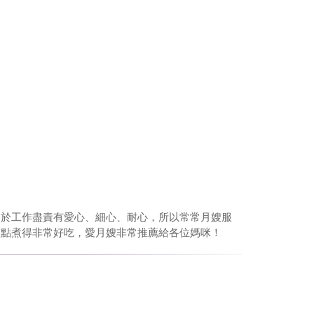
由於工作盡責有愛心、細心、耐心，所以常常月嫂服
餐點煮得非常好吃，愛月嫂非常推薦給各位媽咪！