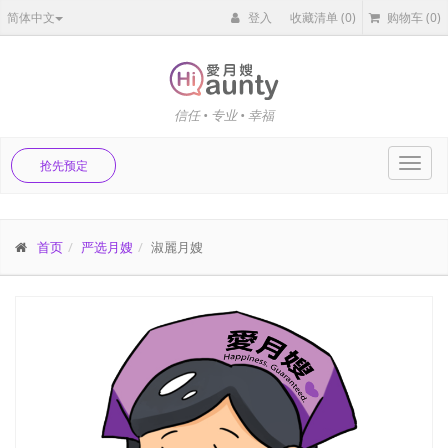
简体中文
登入
收藏清单
(0)
购物车
(0)
信任 • 专业 • 幸福
Toggl
抢先预定
navig
首页
严选月嫂
淑麗月嫂