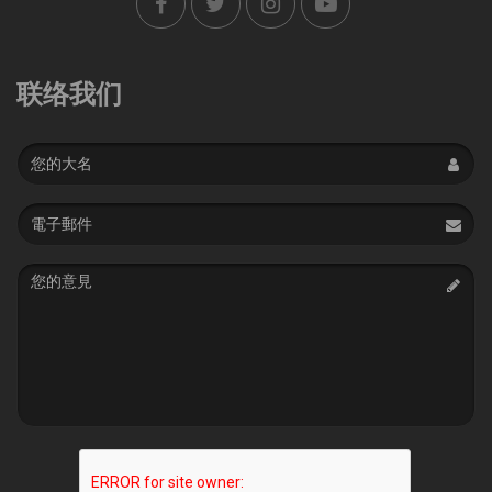
联络我们
Name
Email
address
Message