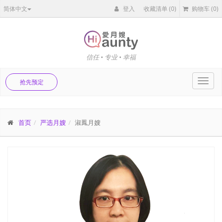
简体中文
登入
收藏清单
(0)
购物车
(0)
信任 • 专业 • 幸福
Toggl
抢先预定
navig
首页
严选月嫂
淑鳳月嫂