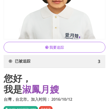
我要追踪
已被追踪
3
您好，
我是
淑鳳月嫂
台灣
，
台北市
。加入时间：
2016/10/12
iaunty.availability.open
荤食料理