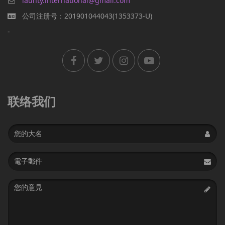
iaunty.international@gmail.com
公司注册号：201901044043(1353373-U)
-
联络我们
Name
Email
address
Message