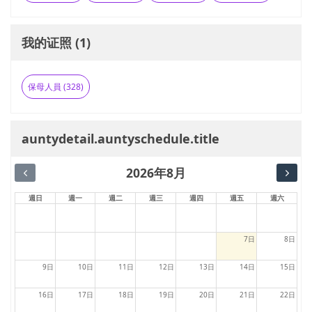
我的证照 (1)
保母人員 (328)
auntydetail.auntyschedule.title
2026年8月
週日
週一
週二
週三
週四
週五
週六
7日
8日
9日
10日
11日
12日
13日
14日
15日
16日
17日
18日
19日
20日
21日
22日