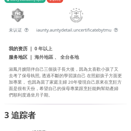
未认证
iaunty.auntydetail.uncertificatebytmu
我的资历 ｜
0 年以上
服务地区 ｜
海外地區 、 全台各地
淑鳳月嫂陪伴自己三個孩子長大後，因為太喜歡小孩了又
去考了保母執照, 透過不斷的學習讓自己 在照顧孩子方面更
加專業， 也因為當了家庭主婦 20年發現自己原來在烹飪方
面是很有天份，希望自己的保母專業跟烹飪能夠幫助產婦
們順利度過坐月子期。
3
追踪者