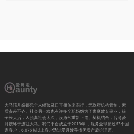
大马陪月嫂都凭个人经验及口耳相传来实行，无政府机构管制，素
质参差不齐。社会另一端也有许多全职妈妈为了家庭放弃事业，孩
子长大后，因脱离社会太久，没勇气重新上道。契机结合，台湾爱
月嫂终于进驻大马。我们平台成立于2013年 ，服务全球超过63个国
家客户，6,876名以上客户透过爱月嫂寻找优质产后护理师。