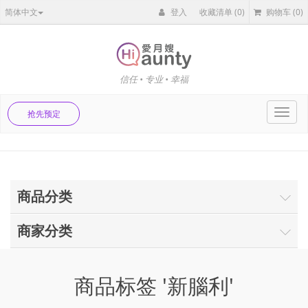
简体中文
登入
收藏清单
(0)
购物车
(0)
信任 • 专业 • 幸福
Toggl
抢先预定
navig
商品分类
商家分类
商品标签 '新腦利'