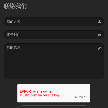
联络我们
Name
Email
address
Message