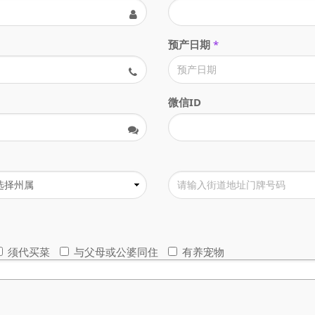
预产日期
*
微信ID
须代买菜
与父母或公婆同住
有养宠物