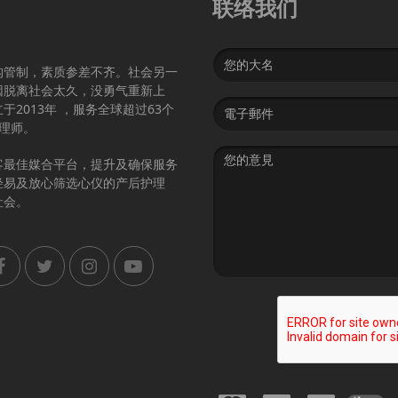
联络我们
Name
构管制，素质参差不齐。社会另一
因脱离社会太久，没勇气重新上
Email
2013年 ，服务全球超过63个
address
护理师。
Message
客最佳媒合平台，提升及确保服务
轻易及放心筛选心仪的产后护理
社会。