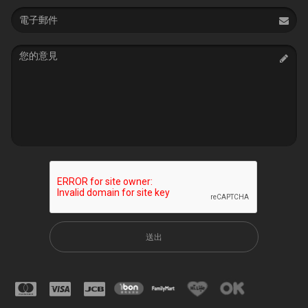
Email
address
Message
送出