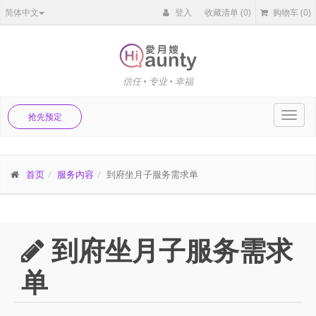
简体中文
登入
收藏清单
(0)
购物车
(0)
信任 • 专业 • 幸福
Toggl
抢先预定
navig
首页
服务内容
到府坐月子服务需求单
到府坐月子服务需求
单