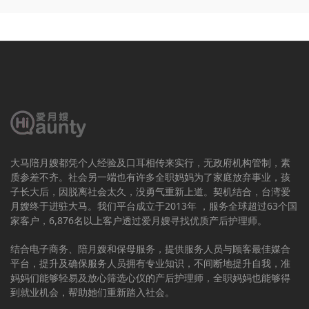
大马陪月嫂都凭个人经验及口耳相传来实行，无政府机构管制，素
质参差不齐。社会另一端也有许多全职妈妈为了家庭放弃事业，孩
子长大后，因脱离社会太久，没勇气重新上道。契机结合，台湾爱
月嫂终于进驻大马。我们平台成立于2013年 ，服务全球超过63个国
家客户，6,876名以上客户透过爱月嫂寻找优质产后护理师。
结合电子商务、陪月嫂和保母服务，提供服务人员与顾客最佳媒合
平台，提升及确保服务人员拥有专业知识，不间断地提升自我，准
妈妈们能够轻易及放心筛选心仪的产后护理师，全职妈妈也能够得
到就业机会，帮助她们重新踏入社会。