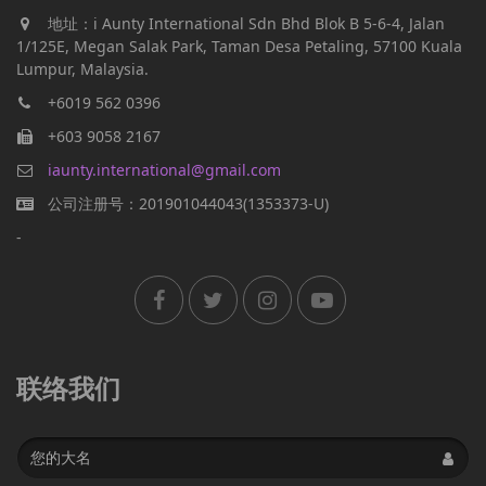
地址：i Aunty International Sdn Bhd Blok B 5-6-4, Jalan
1/125E, Megan Salak Park, Taman Desa Petaling, 57100 Kuala
Lumpur, Malaysia.
+6019 562 0396
+603 9058 2167
iaunty.international@gmail.com
公司注册号：201901044043(1353373-U)
-
联络我们
Name